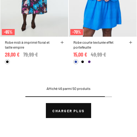
-65%
-70%
Robe midi à imprimé floral et
Robe courte texturée effet
taille empire
portefeuille
28,00 €
Price reduced from
79,99 €
to
15,00 €
Price reduced from
49,99 €
to
Affiché 46 parmi 50 produits
CHARGER PLUS