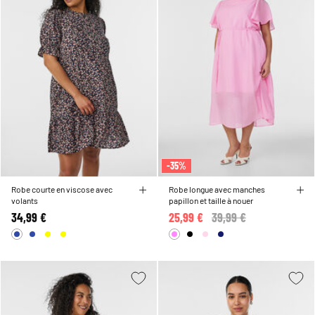
-35%
Robe courte en viscose avec
Robe longue avec manches
volants
papillon et taille à nouer
34,99 €
25,99 €
Price reduced from
39,99 €
to