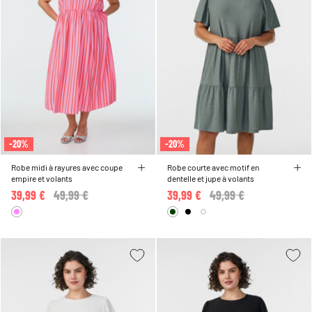
-20%
-20%
Robe midi à rayures avec coupe
Robe courte avec motif en
empire et volants
dentelle et jupe à volants
39,99 €
Price reduced from
49,99 €
to
39,99 €
Price reduced from
49,99 €
to