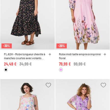
-30%
-20%
FLASH - Robe longueur cheville à
Robe midi taille empire à imprimé
manches courtes avec volants
floral
étagés
24,49 €
Price reduced from
34,99 €
to
79,99 €
Price reduced from
99,99 €
to