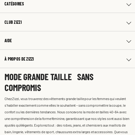
CATÉGORIES
CLUB ZIZZI
AIDE
À PROPOS DE ZIZZI
MODE GRANDE TAILLE SANS
COMPROMIS
Chez Zizzi, vous trouverez des vêtements grande taille pour les femmes qui veulent
s'habiller exactement comme elles le souhaitent – sans compromettre la coupe, le
confort ou les dernières tendances. Nous concevons la mode en tailles 40-64 avec
une compréhension de la forme féminine, garantissant que nos styles sont aussi bien
ajustés qu'élégants. Explorez tout : des robes, jeans, et chemisiers aux maillots de
bain, lingerie, vêtements de sport, chaussures extra larges et accessoires. Que vous