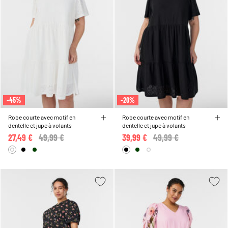
-45%
-20%
Robe courte avec motif en
Robe courte avec motif en
dentelle et jupe à volants
dentelle et jupe à volants
27,49 €
Price reduced from
49,99 €
to
39,99 €
Price reduced from
49,99 €
to