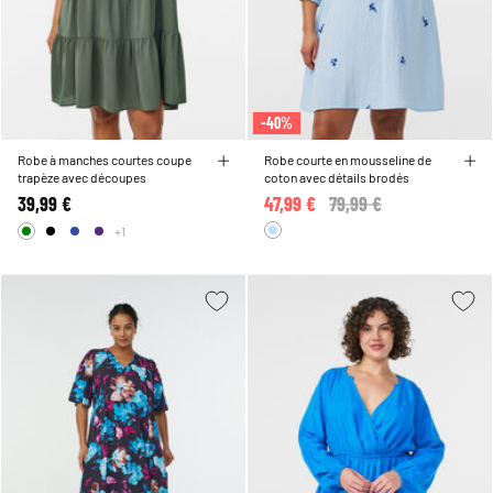
-40%
Robe à manches courtes coupe
Robe courte en mousseline de
trapèze avec découpes
coton avec détails brodés
39,99 €
47,99 €
Price reduced from
79,99 €
to
+1