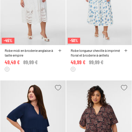
-45%
-50%
Robe midi en broderie anglaise à
Robe longueur cheville à imprimé
taille empire
floral et broderie à œillets
49,49 €
Price reduced from
89,99 €
to
49,99 €
Price reduced from
99,99 €
to