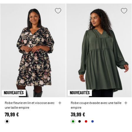
atouts et vous donner confiance en vous pour toutes les occasions. Trouvez votre
robe empire idéale chez nous et brillez avec un style assuré.
NOUVEAUTÉS
NOUVEAUTÉS
Robe fleurie en lin et viscose avec
Robe coupe évasée avec une taille
une taille empire
empire
79,99 €
39,99 €