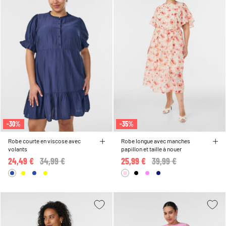
-30%
-35%
Robe courte en viscose avec
Robe longue avec manches
volants
papillon et taille à nouer
24,49 €
Price reduced from
34,99 €
to
25,99 €
Price reduced from
39,99 €
to