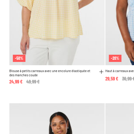
-50%
-20%
Blouse à petits carreaux avec une encolure élastiquée et
Haut à carreaux ave
des manches coude
29,59 €
Price 
36,99 
24,99 €
Price reduced from
49,99 €
to