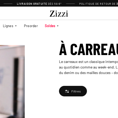
LIVRAISON GRATUITE
DÈS 59 €*
POLITIQUE DE RETOUR DE
Lignes
Preorder
Soldes
À CARREA
Le carreaux est un classique intempo
au quotidien comme au week-end. Le 
du denim ou des mailles douces – don
Filtres