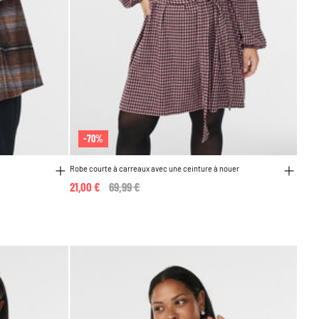
-70%
Robe courte à carreaux avec une ceinture à nouer
21,00 €
Price reduced from
69,99 €
to