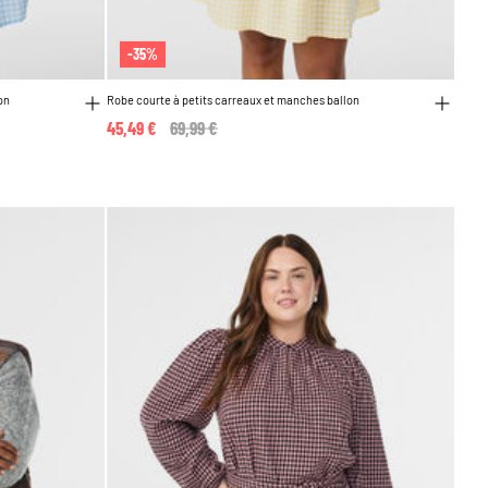
-35%
on
Robe courte à petits carreaux et manches ballon
45,49 €
Price reduced from
69,99 €
to