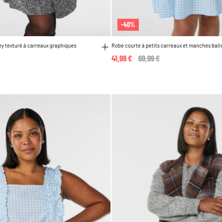
-40%
ey texturé à carreaux graphiques
Robe courte à petits carreaux et manches ball
41,99 €
Price reduced from
69,99 €
to