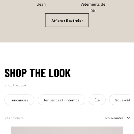
Jean
Vêtements de
fête
Afficher 5 autre(s)
SHOP THE LOOK
Shop the Look
Tendances
Tendances Printemps
Été
Sous-vête
273 produits
Nouveautés