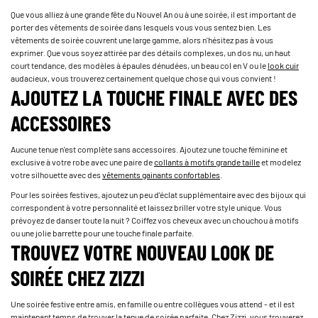
Que vous alliez à une grande fête du Nouvel An ou à une soirée, il est important de
porter des vêtements de soirée dans lesquels vous vous sentez bien. Les
vêtements de soirée couvrent une large gamme, alors n'hésitez pas à vous
exprimer. Que vous soyez attirée par des détails complexes, un dos nu, un haut
court tendance, des modèles à épaules dénudées, un beau col en V ou le
look cuir
audacieux, vous trouverez certainement quelque chose qui vous convient !
AJOUTEZ LA TOUCHE FINALE AVEC DES
ACCESSOIRES
Aucune tenue n'est complète sans accessoires. Ajoutez une touche féminine et
exclusive à votre robe avec une paire de
collants à motifs grande taille
et modelez
votre silhouette avec des
vêtements gainants confortables
.
Pour les soirées festives, ajoutez un peu d'éclat supplémentaire avec des bijoux qui
correspondent à votre personnalité et laissez briller votre style unique. Vous
prévoyez de danser toute la nuit ? Coiffez vos cheveux avec un chouchou à motifs
ou une jolie barrette pour une touche finale parfaite.
TROUVEZ VOTRE NOUVEAU LOOK DE
SOIRÉE CHEZ ZIZZI
Une soirée festive entre amis, en famille ou entre collègues vous attend - et il est
maintenant temps de trouver la tenue de soirée parfaite. Chez Zizzi, vous trouverez