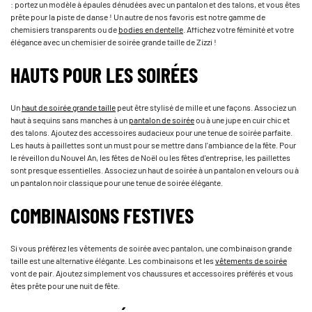
: portez un modèle à épaules dénudées avec un pantalon et des talons, et vous êtes
prête pour la piste de danse ! Un autre de nos favoris est notre gamme de
chemisiers transparents ou de
bodies en dentelle
. Affichez votre féminité et votre
élégance avec un chemisier de soirée grande taille de Zizzi !
HAUTS POUR LES SOIRÉES
Un
haut de soirée grande taille
peut être stylisé de mille et une façons. Associez un
haut à sequins sans manches à un
pantalon de soirée
ou à une jupe en cuir chic et
des talons. Ajoutez des accessoires audacieux pour une tenue de soirée parfaite.
Les hauts à paillettes sont un must pour se mettre dans l'ambiance de la fête. Pour
le réveillon du Nouvel An, les fêtes de Noël ou les fêtes d'entreprise, les paillettes
sont presque essentielles. Associez un haut de soirée à un pantalon en velours ou à
un pantalon noir classique pour une tenue de soirée élégante.
COMBINAISONS FESTIVES
Si vous préférez les vêtements de soirée avec pantalon, une combinaison grande
taille est une alternative élégante. Les combinaisons et les
vêtements de soirée
vont de pair. Ajoutez simplement vos chaussures et accessoires préférés et vous
êtes prête pour une nuit de fête.