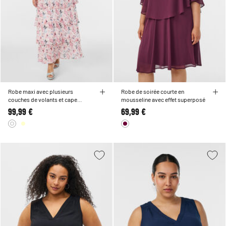
Robe maxi avec plusieurs
Robe de soirée courte en
couches de volants et cape
mousseline avec effet superposé
amovible
99,99 €
69,99 €