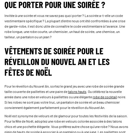
QUE PORTER POUR UNE SOIRÉE ?
Invitée à une soirée et vous ne savez pas quoi porter ? La soirée a-t-elle un code
vestimentaire spécifique ? La plupart d'entre nous ont été confrontées à une crise
de garde-robe, il est donc utile de connaître le code vestimentaire à l'avance. Une
robe longue, une robe courte, un chemisier, un haut de soirée, une chemise, un
tailleur, un pantalon ou un jean ?
VÊTEMENTS DE SOIRÉE POUR LE
RÉVEILLON DU NOUVEL AN ET LES
FÊTES DE NOËL
Pour le réveillon du Nouvel An, sortez le grand jeu avec une robe de soirée grande
taille couverte de paillettes et une paire de
talons hauts
. Ou célébrez la nouvelle
année dans une robe en velours à paillettes ou une élégante
robe de cocktail
noire.
Si les robes ne sont pas votre truc, un pantalon de soirée et un beau chemisier
conviennent également parfaitement pour le réveillon du Nouvel An.
Noël est synonyme de velours et de glamour pour toutes les festivités de la saison.
Pour la fête de Noël, adoptez une robe en velours colorée associée à des talons
chics et une pochette élégante. Vous préférez autre chose qu'une robe ? Nous avons
plein de hauts de soirée à associer à un pantalon ou à une
jupe
. Les paillettes sont