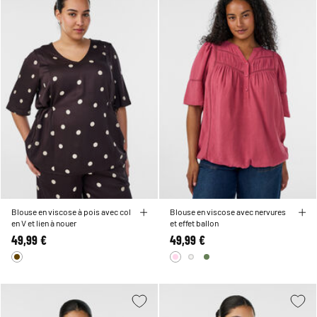
Blouse en viscose à pois avec col
Blouse en viscose avec nervures
en V et lien à nouer
et effet ballon
49,99 €
49,99 €