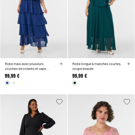
Robe maxi avec plusieurs
Robe longue à manches courtes,
couches de volants et cape
coupe évasée
amovible
99,99 €
99,99 €