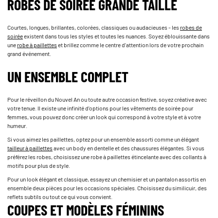
ROBES DE SOIRÉE GRANDE TAILLE
Courtes, longues, brillantes, colorées, classiques ou audacieuses - les
robes de
soirée
existent dans tous les styles et toutes les nuances. Soyez éblouissante dans
une
robe à paillettes
et brillez comme le centre d'attention lors de votre prochain
grand événement.
UN ENSEMBLE COMPLET
Pour le réveillon du Nouvel An ou toute autre occasion festive, soyez créative avec
votre tenue. Il existe une infinité d'options pour les vêtements de soirée pour
femmes, vous pouvez donc créer un look qui correspond à votre style et à votre
humeur.
Si vous aimez les paillettes, optez pour un ensemble assorti comme un élégant
tailleur à paillettes
avec un body en dentelle et des chaussures élégantes. Si vous
préférez les robes, choisissez une robe à paillettes étincelante avec des collants à
motifs pour plus de style.
Pour un look élégant et classique, essayez un chemisier et un pantalon assortis en
ensemble deux pièces pour les occasions spéciales. Choisissez du similicuir, des
reflets subtils ou tout ce qui vous convient.
COUPES ET MODÈLES FÉMININS