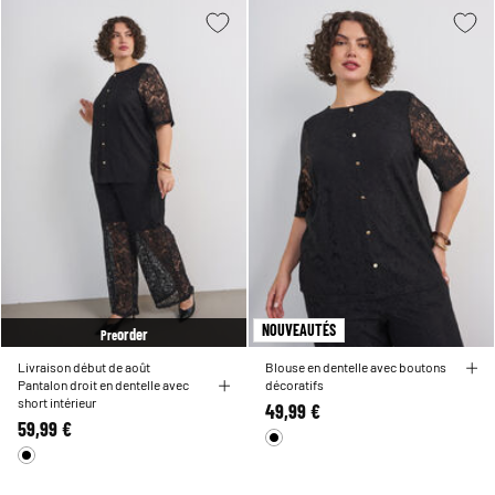
NOUVEAUTÉS
order
Pre
Livraison début de août
Blouse en dentelle avec boutons
Pantalon droit en dentelle avec
décoratifs
short intérieur
49,99 €
59,99 €