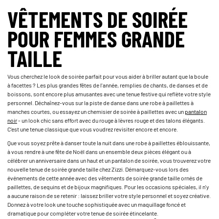
VÊTEMENTS DE SOIRÉE
POUR FEMMES GRANDE
TAILLE
Vous cherchez le look de soirée parfait pour vous aider à briller autant que la boule
à facettes ? Les plus grandes fêtes de l'année, remplies de chants, de danses et de
boissons, sont encore plus amusantes avec une tenue festive qui reflète votre style
personnel. Déchaînez-vous sur la piste de danse dans une robe à paillettes à
manches courtes, ou essayez un chemisier de soirée à paillettes avec un
pantalon
noir
- un look chic sans effort avec du rouge à lèvres rouge et des talons élégants.
C'est une tenue classique que vous voudrez revisiter encore et encore.
Que vous soyez prête à danser toute la nuit dans une robe à paillettes éblouissante,
à vous rendre à une fête de Noël dans un ensemble deux pièces élégant ou à
célébrer un anniversaire dans un haut et un pantalon de soirée, vous trouverez votre
nouvelle tenue de soirée grande taille chez Zizzi. Démarquez-vous lors des
événements de cette année avec des vêtements de soirée grande taille ornés de
paillettes, de sequins et de bijoux magnifiques. Pour les occasions spéciales, il n'y
a aucune raison de se retenir : laissez briller votre style personnel et soyez créative.
Donnez à votre look une touche sophistiquée avec un maquillage foncé et
dramatique pour compléter votre tenue de soirée étincelante.