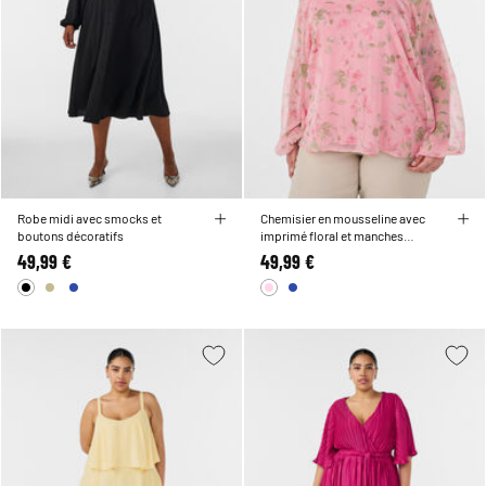
Robe midi avec smocks et
Chemisier en mousseline avec
boutons décoratifs
imprimé floral et manches
longues
49,99 €
49,99 €