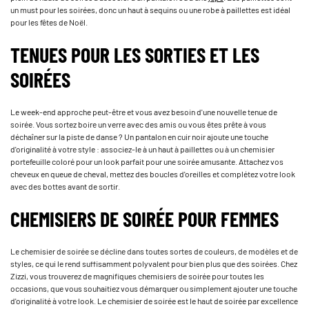
un must pour les soirées, donc un haut à sequins ou une robe à paillettes est idéal
pour les fêtes de Noël.
TENUES POUR LES SORTIES ET LES
SOIRÉES
Le week-end approche peut-être et vous avez besoin d'une nouvelle tenue de
soirée. Vous sortez boire un verre avec des amis ou vous êtes prête à vous
déchaîner sur la piste de danse ? Un pantalon en cuir noir ajoute une touche
d'originalité à votre style : associez-le à un haut à paillettes ou à un chemisier
portefeuille coloré pour un look parfait pour une soirée amusante. Attachez vos
cheveux en queue de cheval, mettez des boucles d'oreilles et complétez votre look
avec des bottes avant de sortir.
CHEMISIERS DE SOIRÉE POUR FEMMES
Le chemisier de soirée se décline dans toutes sortes de couleurs, de modèles et de
styles, ce qui le rend suffisamment polyvalent pour bien plus que des soirées. Chez
Zizzi, vous trouverez de magnifiques chemisiers de soirée pour toutes les
occasions, que vous souhaitiez vous démarquer ou simplement ajouter une touche
d'originalité à votre look. Le chemisier de soirée est le haut de soirée par excellence