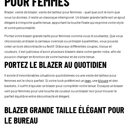
POUR FEMMES
Blazer, veste de blazer, veste de tailleur pour femmes - quel que soit le nom que
vous lui donnez, il reste un classique intemporel. Un blazer grande taille est un ajout
élégant à n'importe quelle tenue, apportant la touche finale qui exprime votre style
et votre personnalité.
Portez votre blazer grande taille pour femmes comme vous le souhaitez. Que vous
choisissiez un blazer à carreaux oversize ou un blazer à paillettes, vous pouvez
créer un look décontracté ou festif. Grâce aux différentes coupes, tissus et
couleurs, il est judicieux d'avoir plusieurs blazers dans votre garde-robe, afin de
pouvoir changer en fonction de votre humeur et de votre tenue.
PORTEZ LE BLAZER AU QUOTIDIEN
Il existe d'innombrables situations quotidiennes où une veste de tailleur pour
femmes est le choix parfait. Si votre look préféré est un
jean
, une
blouse
et des
baskets, il suffit d'ajouter un blazer pour compléter votre tenue. Essayez un blazer
vert pour femmes pour une touche de couleur ou un blazer noir pour trouver le
parfait équilibre entre décontracté et élégant.
BLAZER GRANDE TAILLE ÉLÉGANT POUR
LE BUREAU