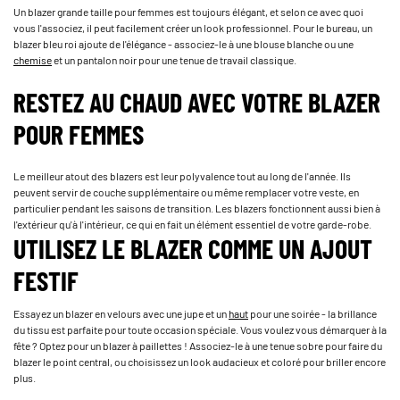
Un blazer grande taille pour femmes est toujours élégant, et selon ce avec quoi
vous l'associez, il peut facilement créer un look professionnel. Pour le bureau, un
blazer bleu roi ajoute de l'élégance - associez-le à une blouse blanche ou une
chemise
et un pantalon noir pour une tenue de travail classique.
RESTEZ AU CHAUD AVEC VOTRE BLAZER
POUR FEMMES
Le meilleur atout des blazers est leur polyvalence tout au long de l'année. Ils
peuvent servir de couche supplémentaire ou même remplacer votre veste, en
particulier pendant les saisons de transition. Les blazers fonctionnent aussi bien à
l'extérieur qu'à l'intérieur, ce qui en fait un élément essentiel de votre garde-robe.
UTILISEZ LE BLAZER COMME UN AJOUT
FESTIF
Essayez un blazer en velours avec une jupe et un
haut
pour une soirée - la brillance
du tissu est parfaite pour toute occasion spéciale. Vous voulez vous démarquer à la
fête ? Optez pour un blazer à paillettes ! Associez-le à une tenue sobre pour faire du
blazer le point central, ou choisissez un look audacieux et coloré pour briller encore
plus.