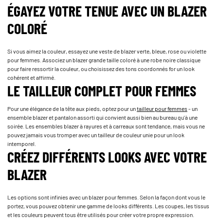
ÉGAYEZ VOTRE TENUE AVEC UN BLAZER
COLORÉ
Si vous aimez la couleur, essayez une veste de blazer verte, bleue, rose ou violette
pour femmes. Associez un blazer grande taille coloré à une robe noire classique
pour faire ressortir la couleur, ou choisissez des tons coordonnés for un look
cohérent et affirmé.
LE TAILLEUR COMPLET POUR FEMMES
Pour une élégance de la tête aux pieds, optez pour un
tailleur pour femmes
- un
ensemble blazer et pantalon assorti qui convient aussi bien au bureau qu'à une
soirée. Les ensembles blazer à rayures et à carreaux sont tendance, mais vous ne
pouvez jamais vous tromper avec un tailleur de couleur unie pour un look
intemporel.
CRÉEZ DIFFÉRENTS LOOKS AVEC VOTRE
BLAZER
Les options sont infinies avec un blazer pour femmes. Selon la façon dont vous le
portez, vous pouvez obtenir une gamme de looks différents. Les coupes, les tissus
et les couleurs peuvent tous être utilisés pour créer votre propre expression.