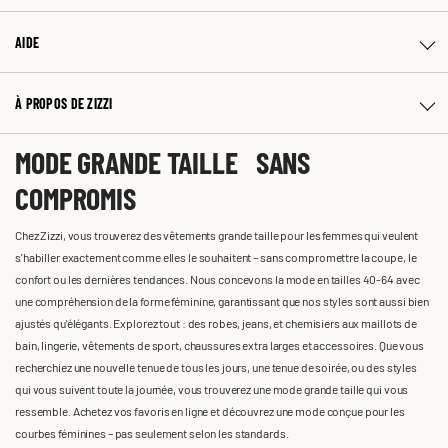
AIDE
À PROPOS DE ZIZZI
MODE GRANDE TAILLE SANS
COMPROMIS
Chez Zizzi, vous trouverez des vêtements grande taille pour les femmes qui veulent
s'habiller exactement comme elles le souhaitent – sans compromettre la coupe, le
confort ou les dernières tendances. Nous concevons la mode en tailles 40-64 avec
une compréhension de la forme féminine, garantissant que nos styles sont aussi bien
ajustés qu'élégants. Explorez tout : des robes, jeans, et chemisiers aux maillots de
bain, lingerie, vêtements de sport, chaussures extra larges et accessoires. Que vous
recherchiez une nouvelle tenue de tous les jours, une tenue de soirée, ou des styles
qui vous suivent toute la journée, vous trouverez une mode grande taille qui vous
ressemble. Achetez vos favoris en ligne et découvrez une mode conçue pour les
courbes féminines – pas seulement selon les standards.