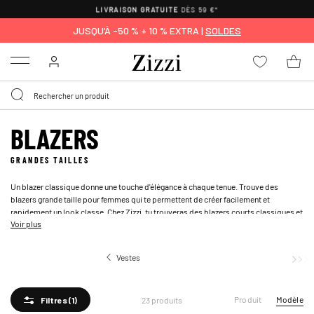
LIVRAISON GRATUITE
DÈS 59 €*
JUSQU’À -50 % + 10 % EXTRA |
SOLDES
Menu
BLAZERS
GRANDES TAILLES
Un blazer classique donne une touche d'élégance à chaque tenue. Trouve des
blazers grande taille pour femmes qui te permettent de créer facilement et
rapidement un look classe. Chez Zizzi, tu trouveras des blazers courts classiques et
Voir plus
des blazers longs très tendance. Associe-le à un
pantalon habillé classique
et à un
chemisier
, pour un look élégant. Explore les couleurs, les coupes et les matières et
trouve ici ton prochain blazer ou ta future veste de costume grande taille.
Vestes
Blazers
Produit
Modèle
23 produits
Filtres
(1)