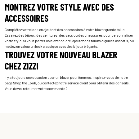
MONTREZ VOTRE STYLE AVEC DES
ACCESSOIRES
Complétez votre look en ajoutant des accessoires à votre blazer grande taille.
Essayez des bijoux, des
ceintures
, des sacs ou des
chaussures
pour personnaliser
votre style. Si vous portez un blazer coloré, ajoutez des talons aiguilles assortis, ou
mettez en valeur un look classique avec des bijoux élégants.
TROUVEZ VOTRE NOUVEAU BLAZER
CHEZ ZIZZI
Il y a toujours une occasion pour un blazer pour femmes. Inspirez-vous de notre
page
Shop the Look
, ou contactez notre
service client
pour obtenir des conseils.
Vous devez retourner votre commande ?