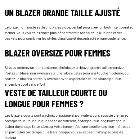
UN BLAZER GRANDE TAILLE AJUSTÉ
Le blazer noir ajusté est le choix classique, parfait pour créer un look intemporel et
formel. Vous voulez le rendre plus décontracté ? Associez-le à un jean et des
baskets pour combiner les styles classique et décontracté en une seule tenue.
BLAZER OVERSIZE POUR FEMMES
Si vous préférez un look tendance, choisissez un blazer grande taille oversize.
Portez un blazer noir oversize sur une robe ajustée pour une touche moderne, ou
portez un blazer à carreaux oversize avec un pantalon et une blouse pour un
ensemble cool sans effort.
VESTE DE TAILLEUR COURTE OU
LONGUE POUR FEMMES ?
Les blazers courts sont un choix classique et polyvalent qui s'associe bien avec
presque tout. Pour quelque chose de différent, optez pour un long blazer pour
attirer davantage l'attention sur votre tenue - c'est une excellente pièce maîtresse,
en particulier par temps plus frais lorsque vous avez besoin d'un peu plus de
chaleur.