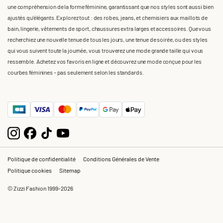
une compréhension de la forme féminine, garantissant que nos styles sont aussi bien
ajustés qu'élégants. Explorez tout : des robes, jeans, et chemisiers aux maillots de
bain, lingerie, vêtements de sport, chaussures extra larges et accessoires. Que vous
recherchiez une nouvelle tenue de tous les jours, une tenue de soirée, ou des styles
qui vous suivent toute la journée, vous trouverez une mode grande taille qui vous
ressemble. Achetez vos favoris en ligne et découvrez une mode conçue pour les
courbes féminines – pas seulement selon les standards.
Politique de confidentialité
Conditions Générales de Vente
Politique cookies
Sitemap
© Zizzi Fashion 1999-2026