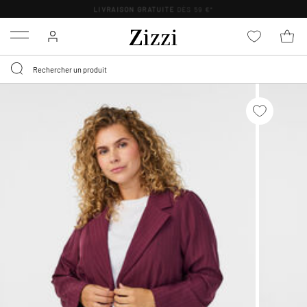
LIVRAISON GRATUITE
DÈS 59 €*
Menu