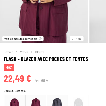
Voir les mesures du modèle
01
06
Femme
Vestes
Blazers
FLASH - BLAZER AVEC POCHES ET FENTES
-50%
22,49 €
44,99 €
Couleur:
Bordeaux