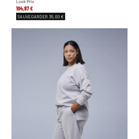
Look Prix
104,97 €
SAUVEGARDER
35,00 €