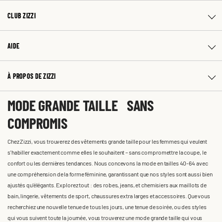
CLUB ZIZZI
AIDE
À PROPOS DE ZIZZI
MODE GRANDE TAILLE SANS
COMPROMIS
Chez Zizzi, vous trouverez des vêtements grande taille pour les femmes qui veulent
s'habiller exactement comme elles le souhaitent – sans compromettre la coupe, le
confort ou les dernières tendances. Nous concevons la mode en tailles 40-64 avec
une compréhension de la forme féminine, garantissant que nos styles sont aussi bien
ajustés qu'élégants. Explorez tout : des robes, jeans, et chemisiers aux maillots de
bain, lingerie, vêtements de sport, chaussures extra larges et accessoires. Que vous
recherchiez une nouvelle tenue de tous les jours, une tenue de soirée, ou des styles
qui vous suivent toute la journée, vous trouverez une mode grande taille qui vous