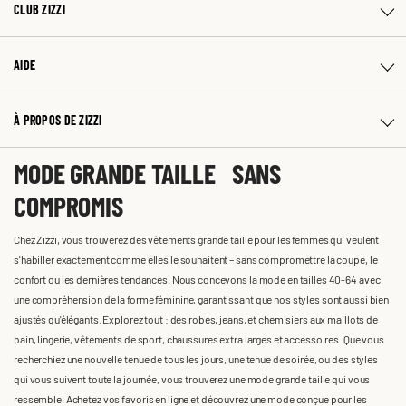
CLUB ZIZZI
AIDE
À PROPOS DE ZIZZI
MODE GRANDE TAILLE SANS
COMPROMIS
Chez Zizzi, vous trouverez des vêtements grande taille pour les femmes qui veulent
s'habiller exactement comme elles le souhaitent – sans compromettre la coupe, le
confort ou les dernières tendances. Nous concevons la mode en tailles 40-64 avec
une compréhension de la forme féminine, garantissant que nos styles sont aussi bien
ajustés qu'élégants. Explorez tout : des robes, jeans, et chemisiers aux maillots de
bain, lingerie, vêtements de sport, chaussures extra larges et accessoires. Que vous
recherchiez une nouvelle tenue de tous les jours, une tenue de soirée, ou des styles
qui vous suivent toute la journée, vous trouverez une mode grande taille qui vous
ressemble. Achetez vos favoris en ligne et découvrez une mode conçue pour les