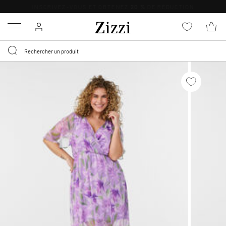
LIVRAISON GRATUITE
DÈS 59 €*
Menu