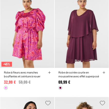
-45%
Robe à fleurs avec manches
Robe de soirée courte en
bouffantes et ceinture à nouer
mousseline avec effet superposé
32,99 €
Price reduced from
59,99 €
to
69,99 €