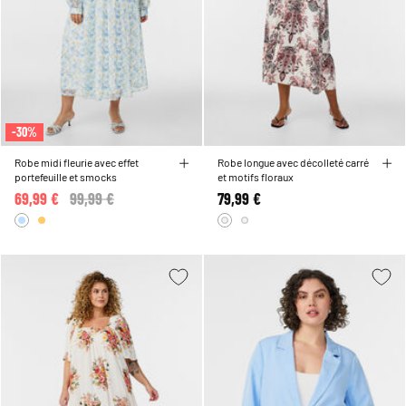
-30%
Robe midi fleurie avec effet
Robe longue avec décolleté carré
portefeuille et smocks
et motifs floraux
69,99 €
Price reduced from
99,99 €
to
79,99 €