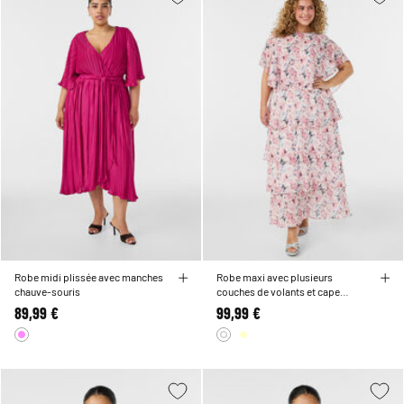
Robe midi plissée avec manches
Robe maxi avec plusieurs
chauve-souris
couches de volants et cape
amovible
89,99 €
99,99 €