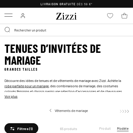
LIVRAISON GRATUITE
DÈS 59 €*
Menu
TENUES D’INVITÉES DE
MARIAGE
GRANDES TAILLES
Découvre des idées de tenues et de vêtements de mariage avec Zizzi. Achète la
robe parfaite pour un mariage
, des combinaisons de mariage, des costumes
colorés féminins et choisis parmi une sélection d'accessoires et de chaussures
Voir plus
pour compléter le look.
Vêtements de mariage
Produit
Modèle
65 produits
Filtres
(1)