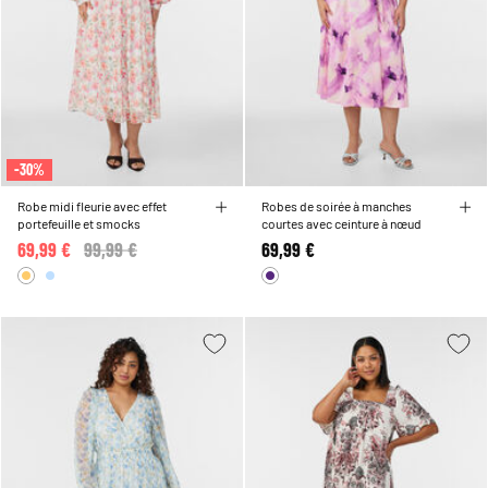
-30%
Robe midi fleurie avec effet
Robes de soirée à manches
portefeuille et smocks
courtes avec ceinture à nœud
69,99 €
Price reduced from
99,99 €
to
69,99 €