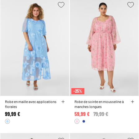
-25%
Robe en maille avec applications
Robe de soirée en mousseline à
florales
manches longues
99,99 €
59,99 €
Price reduced from
79,99 €
to