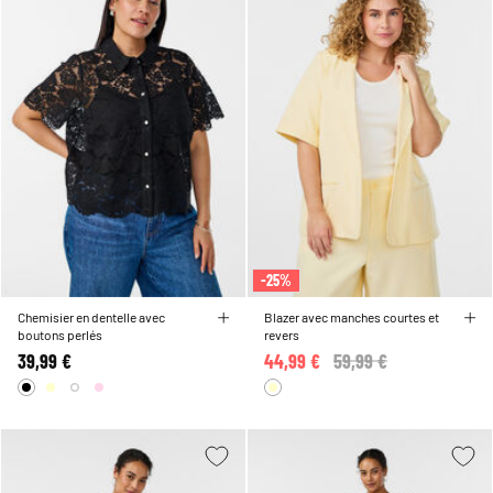
-25%
Chemisier en dentelle avec
Blazer avec manches courtes et
boutons perlés
revers
39,99 €
44,99 €
Price reduced from
59,99 €
to