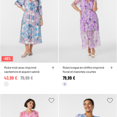
-45%
Robe midi avec imprimé
Robe longue en chiffon imprimé
cachemire et aspect satiné
floral et manches courtes
43,99 €
Price reduced from
79,99 €
to
79,99 €