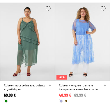
-30%
Robe en mousseline avec volants
Robe mi-longue en dentelle
asymétriques
transparente à manches courtes
69,99 €
48,99 €
Price reduced from
69,99 €
to