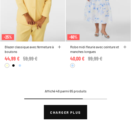
-25%
-60%
Blazer classique avec fermeture à
Robe midi fleurie avec ceinture et
boutons
manches longues
44,99 €
Price reduced from
59,99 €
to
40,00 €
Price reduced from
99,99 €
to
Affiché 46 parmi 65 produits
CHARGER PLUS