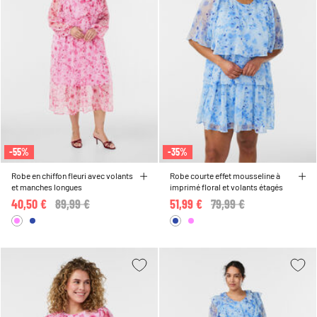
-55%
-35%
Robe en chiffon fleuri avec volants
Robe courte effet mousseline à
et manches longues
imprimé floral et volants étagés
40,50 €
Price reduced from
89,99 €
to
51,99 €
Price reduced from
79,99 €
to