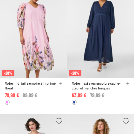
-20%
-20%
Robe midi taille empire à imprimé
Robe maxi avec encolure cache-
floral
cœur et manches longues
79,99 €
Price reduced from
99,99 €
to
63,99 €
Price reduced from
79,99 €
to