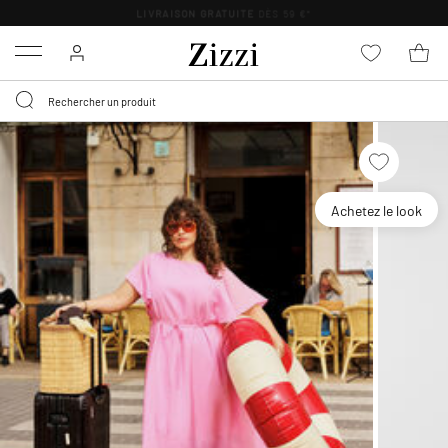
LIVRAISON GRATUITE
DÈS 59 €*
Menu
Achetez le look