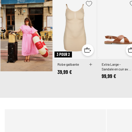
3 POUR 2
Robe galbante
Extra Large -
Sandale en cuir avec
39,99 €
brides croisées
99,99 €