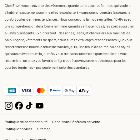
Chez Zizzi, vous trouverez des vêtements grande taille pour les femmes qui veulent
s'habiller exactement comme elles le souhaitent – sans compromettre la coupe, le
confort ou les dernières tendances. Nous concevons la mode en tailles 40-64 avec
une compréhension de la forme féminine, garantissant que nos styles sont aussi bien
ajustés qu'élégants. Explorez tout : des robes, jeans, et chemisiers aux maillots de
bain, lingerie, vêtements de sport, chaussures extra larges et accessoires. Que vous
recherchiez une nouvelle tenue de tous les jours, une tenue de soirée, ou des styles
qui vous suivent toute la journée, vous trouverez une mode grande taille qui vous
ressemble. Achetez vos favoris en ligne et découvrez une mode conçue pour les
courbes féminines – pas seulement selon les standards.
Politique de confidentialité
Conditions Générales de Vente
Politique cookies
Sitemap