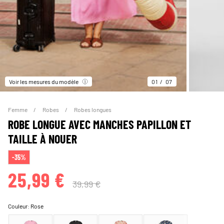
Voir les mesures du modèle
01
07
Femme
Robes
Robes longues
ROBE LONGUE AVEC MANCHES PAPILLON ET
TAILLE À NOUER
-35%
25,99 €
39,99 €
Couleur:
Rose