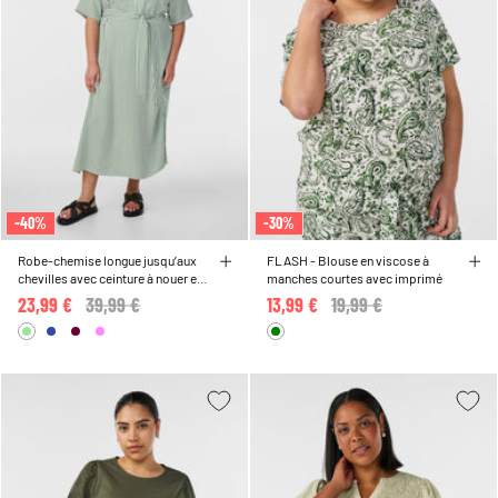
-40%
-30%
Robe-chemise longue jusqu’aux
FLASH - Blouse en viscose à
chevilles avec ceinture à nouer et
manches courtes avec imprimé
rayures
23,99 €
Price reduced from
39,99 €
to
13,99 €
Price reduced from
19,99 €
to