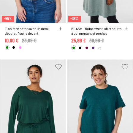
-55%
-35%
T-shirt en coton avec un détail
FLASH - Robe sweat-shirt courte
décoratif sur le devant
à col montant et poches
10,80 €
Price reduced from
23,99 €
to
25,99 €
Price reduced from
39,99 €
to
+2