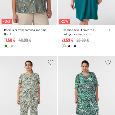
-65%
-20%
Chemisier transparent à imprimé
Chemise de nuit en coton
floral
biologique et à col en V
17,50 €
Price reduced from
49,99 €
to
21,59 €
Price reduced from
26,99 €
to