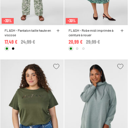
-30%
-30%
FLASH - Pantalon taille haute en
FLASH - Robe midi imprimée à
viscose
ceinture à nouer
17,49 €
Price reduced from
24,99 €
to
20,99 €
Price reduced from
29,99 €
to