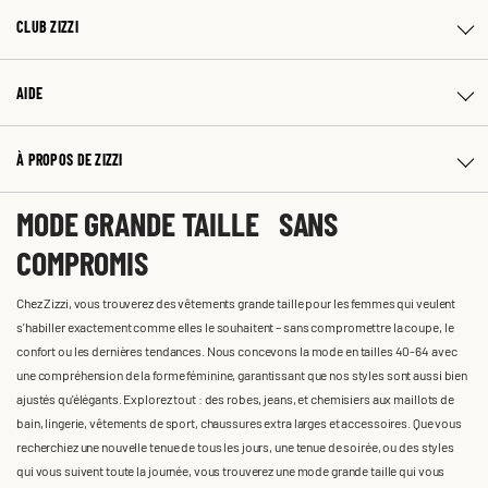
CLUB ZIZZI
AIDE
À PROPOS DE ZIZZI
MODE GRANDE TAILLE SANS
COMPROMIS
Chez Zizzi, vous trouverez des vêtements grande taille pour les femmes qui veulent
s'habiller exactement comme elles le souhaitent – sans compromettre la coupe, le
confort ou les dernières tendances. Nous concevons la mode en tailles 40-64 avec
une compréhension de la forme féminine, garantissant que nos styles sont aussi bien
ajustés qu'élégants. Explorez tout : des robes, jeans, et chemisiers aux maillots de
bain, lingerie, vêtements de sport, chaussures extra larges et accessoires. Que vous
recherchiez une nouvelle tenue de tous les jours, une tenue de soirée, ou des styles
qui vous suivent toute la journée, vous trouverez une mode grande taille qui vous