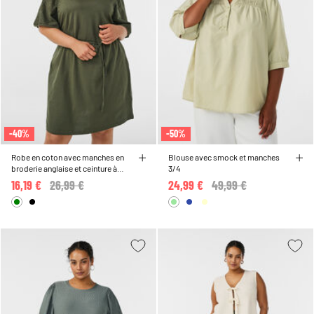
-40%
-50%
Robe en coton avec manches en
Blouse avec smock et manches
broderie anglaise et ceinture à
3/4
nouer
16,19 €
Price reduced from
26,99 €
to
24,99 €
Price reduced from
49,99 €
to