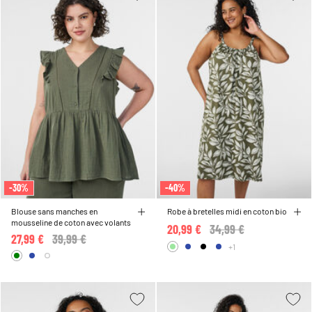
-30%
-40%
Blouse sans manches en
Robe à bretelles midi en coton bio
mousseline de coton avec volants
20,99 €
Price reduced from
34,99 €
to
27,99 €
Price reduced from
39,99 €
to
+1