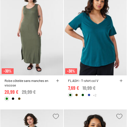
-30%
-30%
Robe côtelée sans manches en
FLASH - T-shirt col V
viscose
7,69 €
Price reduced from
10,99 €
to
20,99 €
Price reduced from
29,99 €
to
+2