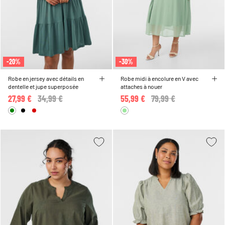
-20%
-30%
Robe en jersey avec détails en
Robe midi à encolure en V avec
dentelle et jupe superposée
attaches à nouer
27,99 €
Price reduced from
34,99 €
to
55,99 €
Price reduced from
79,99 €
to