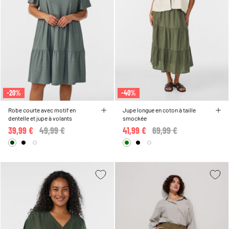
-20%
-40%
Robe courte avec motif en
Jupe longue en coton à taille
dentelle et jupe à volants
smockée
39,99 €
Price reduced from
49,99 €
to
41,99 €
Price reduced from
69,99 €
to