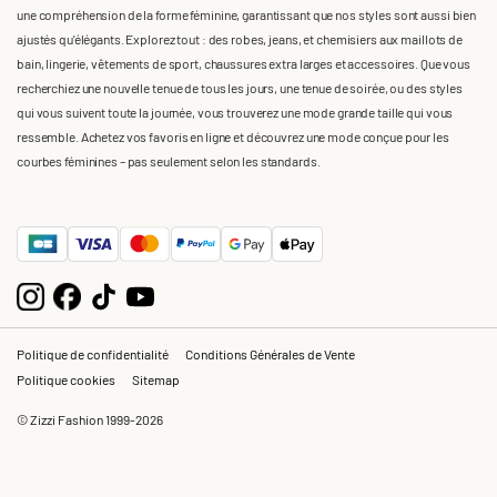
une compréhension de la forme féminine, garantissant que nos styles sont aussi bien
ajustés qu'élégants. Explorez tout : des robes, jeans, et chemisiers aux maillots de
bain, lingerie, vêtements de sport, chaussures extra larges et accessoires. Que vous
recherchiez une nouvelle tenue de tous les jours, une tenue de soirée, ou des styles
qui vous suivent toute la journée, vous trouverez une mode grande taille qui vous
ressemble. Achetez vos favoris en ligne et découvrez une mode conçue pour les
courbes féminines – pas seulement selon les standards.
Politique de confidentialité
Conditions Générales de Vente
Politique cookies
Sitemap
© Zizzi Fashion 1999-2026