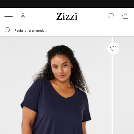
LIVRAISON GRATUITE
DÈS 59 €*
Menu