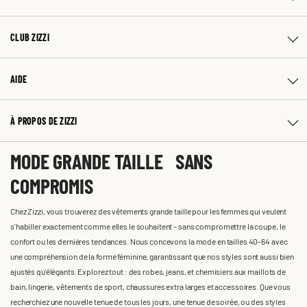
CLUB ZIZZI
AIDE
À PROPOS DE ZIZZI
MODE GRANDE TAILLE SANS
COMPROMIS
Chez Zizzi, vous trouverez des vêtements grande taille pour les femmes qui veulent
s'habiller exactement comme elles le souhaitent – sans compromettre la coupe, le
confort ou les dernières tendances. Nous concevons la mode en tailles 40-64 avec
une compréhension de la forme féminine, garantissant que nos styles sont aussi bien
ajustés qu'élégants. Explorez tout : des robes, jeans, et chemisiers aux maillots de
bain, lingerie, vêtements de sport, chaussures extra larges et accessoires. Que vous
recherchiez une nouvelle tenue de tous les jours, une tenue de soirée, ou des styles