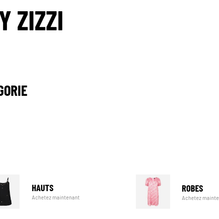
 ZIZZI
GORIE
HAUTS
ROBES
Achetez maintenant
Achetez maint