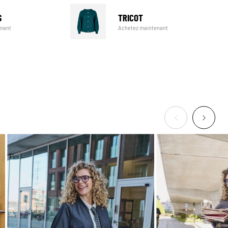
TRICOT
S
Achetez maintenant
enant