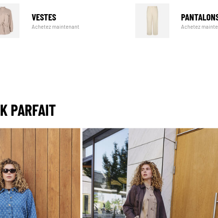
VESTES
PANTALON
Achetez maintenant
Achetez maint
OK PARFAIT