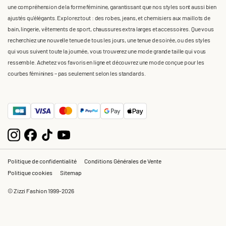
une compréhension de la forme féminine, garantissant que nos styles sont aussi bien
ajustés qu'élégants. Explorez tout : des robes, jeans, et chemisiers aux maillots de
bain, lingerie, vêtements de sport, chaussures extra larges et accessoires. Que vous
recherchiez une nouvelle tenue de tous les jours, une tenue de soirée, ou des styles
qui vous suivent toute la journée, vous trouverez une mode grande taille qui vous
ressemble. Achetez vos favoris en ligne et découvrez une mode conçue pour les
courbes féminines – pas seulement selon les standards.
Politique de confidentialité
Conditions Générales de Vente
Politique cookies
Sitemap
© Zizzi Fashion 1999-2026