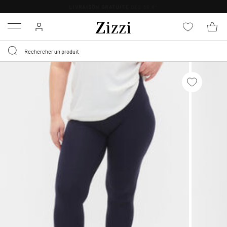
LIVRAISON GRATUITE
DÈS 59 €*
Menu