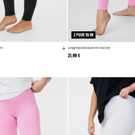
2 POUR 39.99
rs
Leggings basiques en viscose
21,99 €