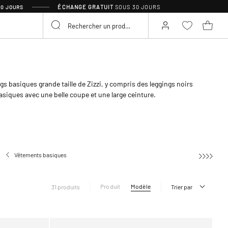
ÉCHANGE GRATUIT
SOUS 30 JOURS
30 JOURS
ngs basiques grande taille de Zizzi, y compris des leggings noirs
asiques avec une belle coupe et une large ceinture.
Vêtements basiques
Leggings basique
Produit
Modèle
31 produits
Trier par