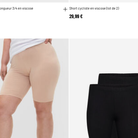
ongueur 3/4 en viscose
Short cycliste en viscose (lot de 2)
29,99 €