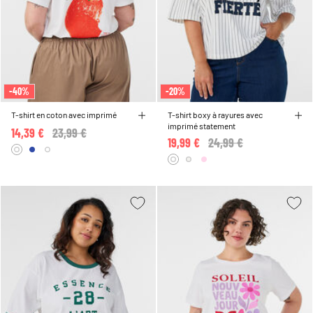
-40%
-20%
T-shirt en coton avec imprimé
T-shirt boxy à rayures avec
imprimé statement
14,39 €
Price reduced from
23,99 €
to
19,99 €
Price reduced from
24,99 €
to