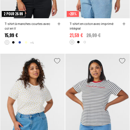
2 POUR 26.99
-20%
T-shirt à manches courtes avec
T-shirt en coton avec imprimé
col en V
intégral
15,99 €
21,59 €
Price reduced from
26,99 €
to
+4