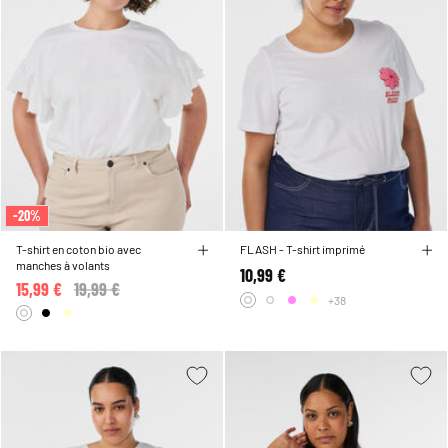
-20%
T-shirt en coton bio avec
FLASH - T-shirt imprimé
manches à volants
10,99 €
15,99 €
Price reduced from
19,99 €
to
+38