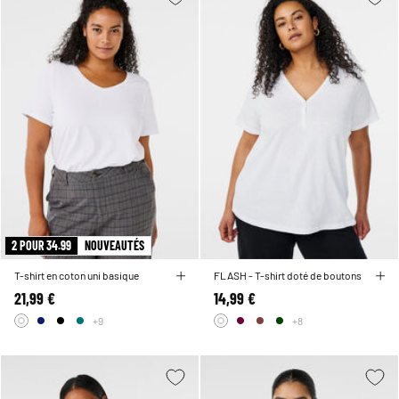
2 POUR 34.99
NOUVEAUTÉS
T-shirt en coton uni basique
FLASH - T-shirt doté de boutons
21,99 €
14,99 €
+9
+8