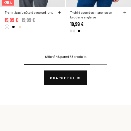
-20%
T-shirt basic côtelé avec col rond
T-shirt avec des manches en
broderie anglaise
15,99 €
Price reduced from
19,99 €
to
19,99 €
Affiché 46 parmi 58 produits
CHARGER PLUS