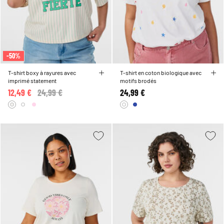
-50%
T-shirt boxy à rayures avec
T-shirt en coton biologique avec
imprimé statement
motifs brodés
12,49 €
Price reduced from
24,99 €
to
24,99 €