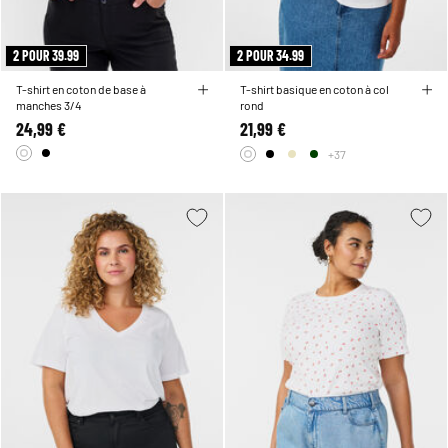
2 POUR 39.99
2 POUR 34.99
T-shirt en coton de base à
T-shirt basique en coton à col
manches 3/4
rond
24,99 €
21,99 €
+37