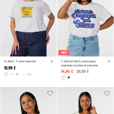
-45%
FLASH - T-shirt imprimé
T-shirt en 100% coton avec
manches courtes et imprimé
10,99 €
14,84 €
Price reduced from
26,99 €
to
+38