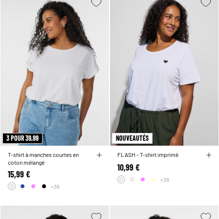
3 POUR 39,99
NOUVEAUTÉS
T-shirt à manches courtes en
FLASH - T-shirt imprimé
coton mélangé
10,99 €
15,99 €
+38
+36