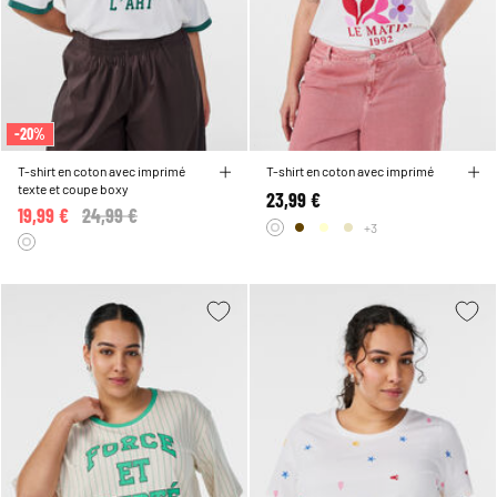
-20%
T-shirt en coton avec imprimé
T-shirt en coton avec imprimé
texte et coupe boxy
23,99 €
19,99 €
Price reduced from
24,99 €
to
+3