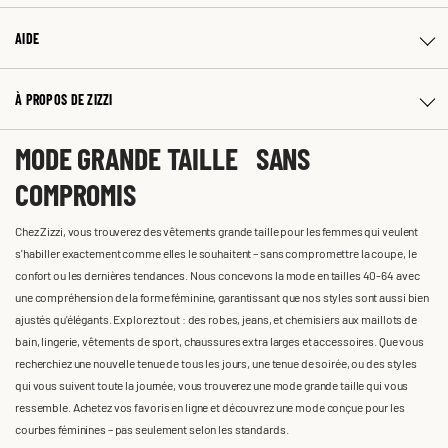
AIDE
À PROPOS DE ZIZZI
MODE GRANDE TAILLE SANS
COMPROMIS
Chez Zizzi, vous trouverez des vêtements grande taille pour les femmes qui veulent
s'habiller exactement comme elles le souhaitent – sans compromettre la coupe, le
confort ou les dernières tendances. Nous concevons la mode en tailles 40-64 avec
une compréhension de la forme féminine, garantissant que nos styles sont aussi bien
ajustés qu'élégants. Explorez tout : des robes, jeans, et chemisiers aux maillots de
bain, lingerie, vêtements de sport, chaussures extra larges et accessoires. Que vous
recherchiez une nouvelle tenue de tous les jours, une tenue de soirée, ou des styles
qui vous suivent toute la journée, vous trouverez une mode grande taille qui vous
ressemble. Achetez vos favoris en ligne et découvrez une mode conçue pour les
courbes féminines – pas seulement selon les standards.