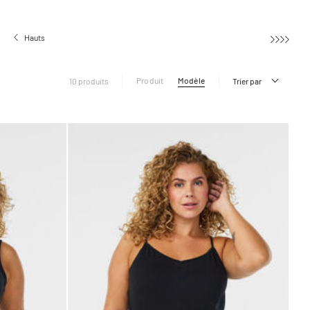
Hauts
Tops sans manches
Produit
Modèle
10 produits
Trier par