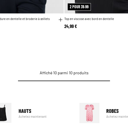
2 POUR 39.99
ure en dentelle et broderie à œillets
Top en viscose avec bord en dentelle
24,99 €
Affiché 10 parmi 10 produits
HAUTS
ROBES
Achetez maintenant
Achetez maint