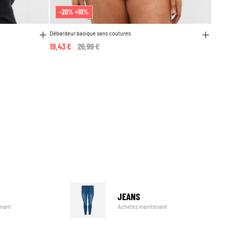
-20% +10%
Débardeur basique sans coutures
19,43 €
Price reduced from
26,99 €
to
JEANS
Achetez maintenant
enant