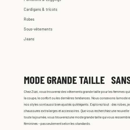
Cardigans & tricots
Robes
Sous-vêtements
Jeans
MODE GRANDE TAILLE SAN
Chez Zizzi, vous trouverez des vêtements grande taille pour les femmes qu
la coupe, le confort ou les dernières tendances. Nous concevons la mode e
nos styles sont aussi bien ajustés qu'élégants. Explorez tout : des robes, j
chaussures extra larges et accessoires. Que vous recherchiez une nouvelle t
toute la journée, vous trouverez une mode grande taille qui vous ressembl
féminines – pas seulement selon les standards.