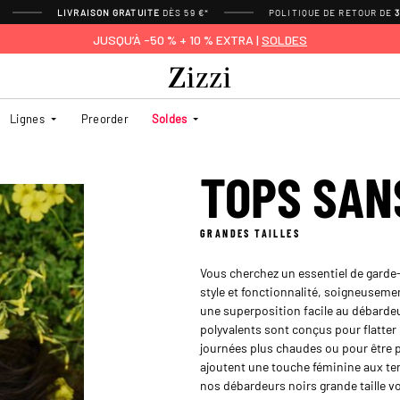
LIVRAISON GRATUITE
DÈS 59 €*
POLITIQUE DE RETOUR DE
JUSQU’À -50 % + 10 % EXTRA |
SOLDES
Lignes
Preorder
Soldes
TOPS SAN
GRANDES TAILLES
Vous cherchez un essentiel de garde-
style et fonctionnalité, soigneusem
une superposition facile au débardeu
polyvalents sont conçus pour flatter 
journées plus chaudes ou pour être p
ajoutent une touche féminine aux ten
nos débardeurs noirs grande taille v