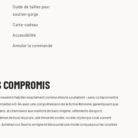
Guide de tailles pour
soutien-gorge
Carte-cadeau
Accessibilité
Annuler la commande
S COMPROMIS
i veulent s'habiller exactement comme elles le souhaitent – sans compromettre
n tailles 40-64 avec une compréhension de la forme féminine, garantissant que
eans, et chemisiers aux maillots de bain, lingerie, vêtements de sport,
enue de tous les jours, une tenue de soirée, ou des styles qui vous suivent
e. Achetez vos favoris en ligne et découvrez une mode conçue pour les courbes