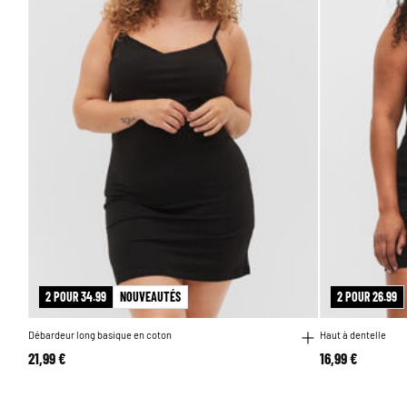
2 POUR 34.99
NOUVEAUTÉS
2 POUR 26.99
Débardeur long basique en coton
Haut à dentelle
21,99 €
16,99 €