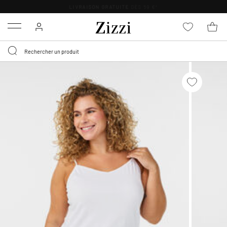
LIVRAISON GRATUITE
DÈS 59 €*
Menu