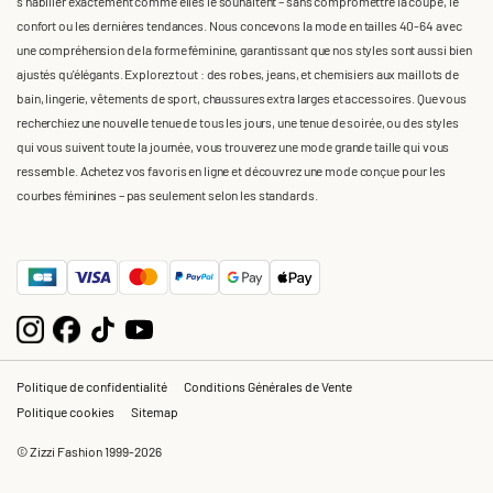
s'habiller exactement comme elles le souhaitent – sans compromettre la coupe, le
confort ou les dernières tendances. Nous concevons la mode en tailles 40-64 avec
une compréhension de la forme féminine, garantissant que nos styles sont aussi bien
ajustés qu'élégants. Explorez tout : des robes, jeans, et chemisiers aux maillots de
bain, lingerie, vêtements de sport, chaussures extra larges et accessoires. Que vous
recherchiez une nouvelle tenue de tous les jours, une tenue de soirée, ou des styles
qui vous suivent toute la journée, vous trouverez une mode grande taille qui vous
ressemble. Achetez vos favoris en ligne et découvrez une mode conçue pour les
courbes féminines – pas seulement selon les standards.
Politique de confidentialité
Conditions Générales de Vente
Politique cookies
Sitemap
© Zizzi Fashion 1999-2026