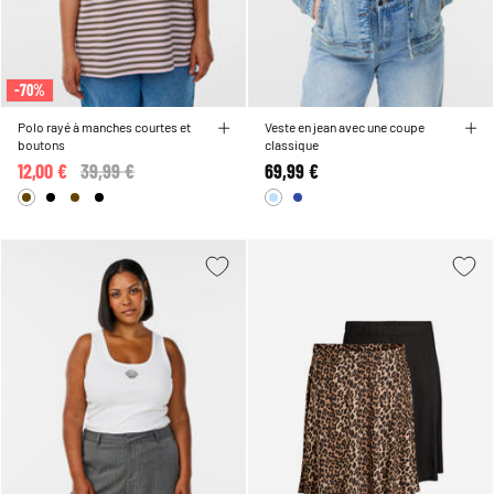
-70%
Polo rayé à manches courtes et
Veste en jean avec une coupe
boutons
classique
12,00 €
Price reduced from
39,99 €
to
69,99 €