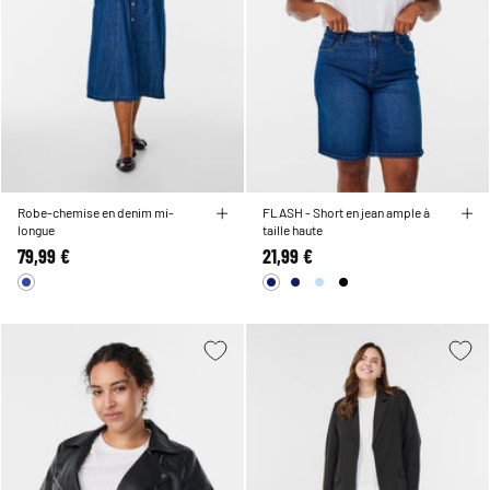
Robe-chemise en denim mi-
FLASH - Short en jean ample à
longue
taille haute
79,99 €
21,99 €