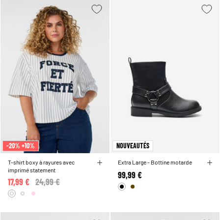
-20% +10%
NOUVEAUTÉS
T-shirt boxy à rayures avec
Extra Large - Bottine motarde
imprimé statement
99,99 €
17,99 €
Price reduced from
24,99 €
to