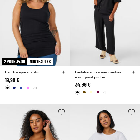
2 POUR 34.99
NOUVEAUTÉS
Haut basique en coton
Pantalon ample avec ceinture
élastique et poches
19,99 €
34,99 €
+11
+1