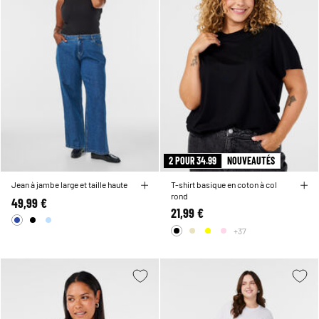
2 POUR 34.99
NOUVEAUTÉS
Jean à jambe large et taille haute
T-shirt basique en coton à col
rond
49,99 €
21,99 €
+37