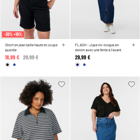
-30% +10%
Short en jean taille haute et coupe
FLASH - Jupe mi-longue en
ajustée
denim avec une fente à l’avant
18,89 €
Price reduced from
29,99 €
to
29,99 €