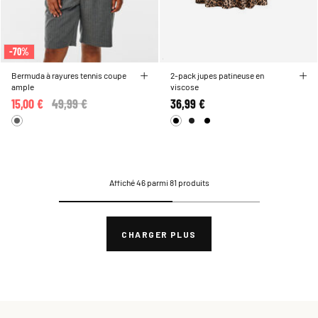
-70%
Bermuda à rayures tennis coupe
2-pack jupes patineuse en
ample
viscose
15,00 €
Price reduced from
49,99 €
to
36,99 €
Affiché 46 parmi 81 produits
CHARGER PLUS