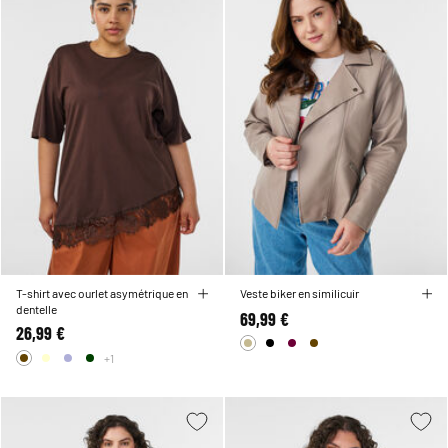
T-shirt avec ourlet asymétrique en
Veste biker en similicuir
dentelle
69,99 €
26,99 €
+1