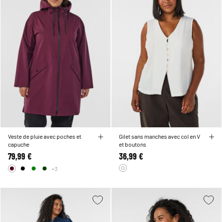
Veste de pluie avec poches et
Gilet sans manches avec col en V
capuche
et boutons
79,99 €
36,99 €
+3