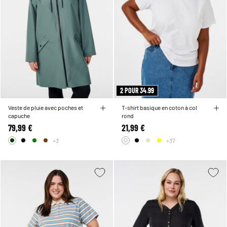
2 POUR 34.99
Veste de pluie avec poches et
T-shirt basique en coton à col
capuche
rond
79,99 €
21,99 €
+3
+37