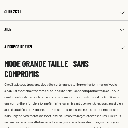
CLUB ZIZZI
AIDE
À PROPOS DE ZIZZI
MODE GRANDE TAILLE SANS
COMPROMIS
Chez Zizzi, vous trouverez des vêtements grande taille pour les femmes qui veulent
s'habiller exactement comme elles le souhaitent – sans compromettre la coupe, le
confort ou les dernières tendances. Nous concevons la mode en tailles 40-64 avec
une compréhension de la forme féminine, garantissant que nos styles sont aussi bien
ajustés qu'élégants. Explorez tout : des robes, jeans, et chemisiers aux maillots de
bain, lingerie, vêtements de sport, chaussures extra larges et accessoires. Que vous
recherchiez une nouvelle tenue de tous les jours, une tenue de soirée, ou des styles