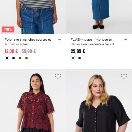
-70%
Polo rayé à manches courtes et
FLASH - Jupe mi-longue en
fermeture éclair
denim avec une fente à l’avant
12,00 €
Price reduced from
39,99 €
to
29,99 €