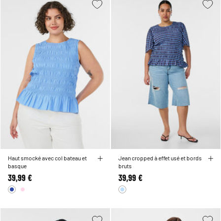
Haut smocké avec col bateau et
Jean cropped à effet usé et bords
basque
bruts
39,99 €
39,99 €