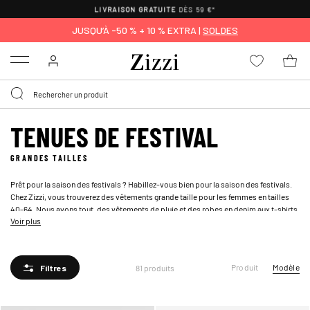
POLITIQUE DE RETOUR DE
30 JOURS
JUSQU’À -50 % + 10 % EXTRA |
SOLDES
Menu
TENUES DE FESTIVAL
GRANDES TAILLES
Prêt pour la saison des festivals ? Habillez-vous bien pour la saison des festivals.
Chez Zizzi, vous trouverez des vêtements grande taille pour les femmes en tailles
40-64. Nous avons tout, des vêtements de pluie et des robes en denim aux t-shirts
Voir plus
imprimés et jupes, pour que vous soyez totalement prêt pour le festival.
Produit
Modèle
81 produits
Filtres