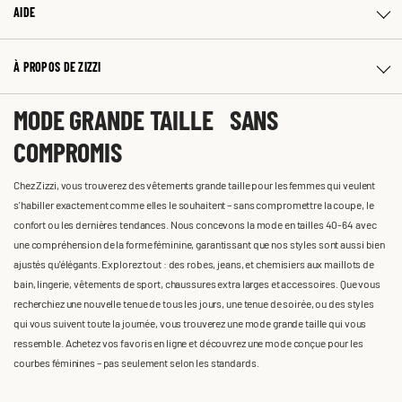
AIDE
À PROPOS DE ZIZZI
MODE GRANDE TAILLE SANS
COMPROMIS
Chez Zizzi, vous trouverez des vêtements grande taille pour les femmes qui veulent
s'habiller exactement comme elles le souhaitent – sans compromettre la coupe, le
confort ou les dernières tendances. Nous concevons la mode en tailles 40-64 avec
une compréhension de la forme féminine, garantissant que nos styles sont aussi bien
ajustés qu'élégants. Explorez tout : des robes, jeans, et chemisiers aux maillots de
bain, lingerie, vêtements de sport, chaussures extra larges et accessoires. Que vous
recherchiez une nouvelle tenue de tous les jours, une tenue de soirée, ou des styles
qui vous suivent toute la journée, vous trouverez une mode grande taille qui vous
ressemble. Achetez vos favoris en ligne et découvrez une mode conçue pour les
courbes féminines – pas seulement selon les standards.