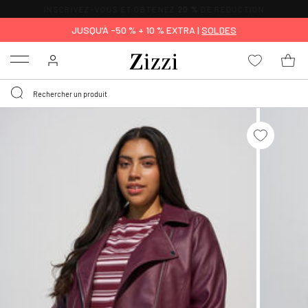
LIVRAISON GRATUITE
DÈS 59 €*
JUSQU’À -50 % + 10 % EXTRA |
SOLDES
Menu