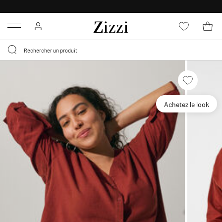
LIVRAISON GRATUITE
DÈS 59 €*
Menu
Achetez le look