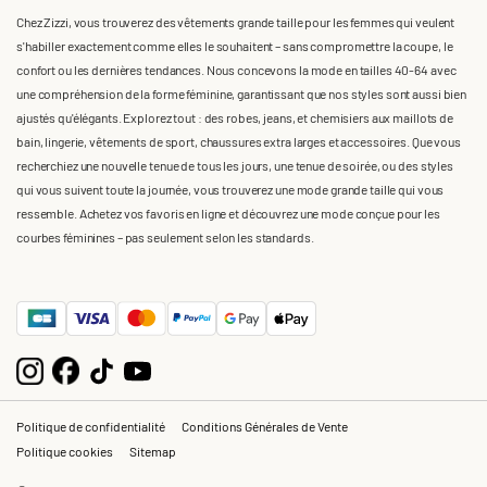
Chez Zizzi, vous trouverez des vêtements grande taille pour les femmes qui veulent
s'habiller exactement comme elles le souhaitent – sans compromettre la coupe, le
confort ou les dernières tendances. Nous concevons la mode en tailles 40-64 avec
une compréhension de la forme féminine, garantissant que nos styles sont aussi bien
ajustés qu'élégants. Explorez tout : des robes, jeans, et chemisiers aux maillots de
bain, lingerie, vêtements de sport, chaussures extra larges et accessoires. Que vous
recherchiez une nouvelle tenue de tous les jours, une tenue de soirée, ou des styles
qui vous suivent toute la journée, vous trouverez une mode grande taille qui vous
ressemble. Achetez vos favoris en ligne et découvrez une mode conçue pour les
courbes féminines – pas seulement selon les standards.
Politique de confidentialité
Conditions Générales de Vente
Politique cookies
Sitemap