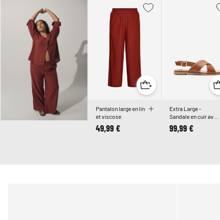
Pantalon large en lin
Extra Large -
et viscose
Sandale en cuir avec
brides croisées
49,99 €
99,99 €