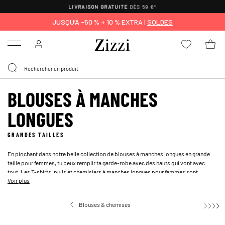
POLITIQUE DE RETOUR DE
30 JOURS
JUSQU’À -50 % + 10 % EXTRA |
SOLDES
Menu
BLOUSES À MANCHES
LONGUES
GRANDES TAILLES
En piochant dans notre belle collection de blouses à manches longues en grande
taille pour femmes, tu peux remplir ta garde-robe avec des hauts qui vont avec
tout. Les T-shirts, pulls et chemisiers à manches longues pour femmes sont
Voir plus
parfaits pour compléter ta tenue avec autre chose qu'un T-shirt ordinaire. Explore
notre gamme de hauts à manches longues classiques et élégants ornés d'imprimés
et de motifs tendance.
Blouses & chemises
B