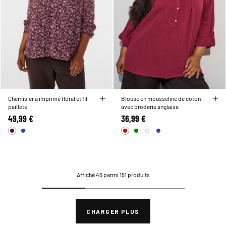
Chemisier à imprimé floral et fil
Blouse en mousseline de coton
pailleté
avec broderie anglaise
49,99 €
36,99 €
Affiché 46 parmi 151 produits
CHARGER PLUS