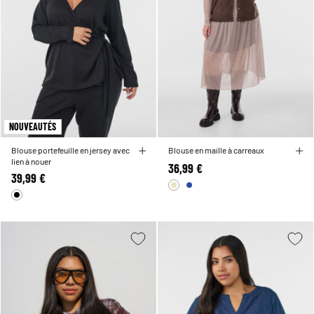
NOUVEAUTÉS
Blouse portefeuille en jersey avec
Blouse en maille à carreaux
lien à nouer
36,99 €
39,99 €