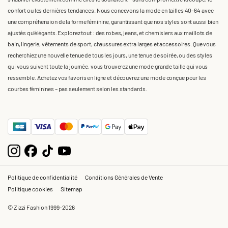
confort ou les dernières tendances. Nous concevons la mode en tailles 40-64 avec
une compréhension de la forme féminine, garantissant que nos styles sont aussi bien
ajustés qu'élégants. Explorez tout : des robes, jeans, et chemisiers aux maillots de
bain, lingerie, vêtements de sport, chaussures extra larges et accessoires. Que vous
recherchiez une nouvelle tenue de tous les jours, une tenue de soirée, ou des styles
qui vous suivent toute la journée, vous trouverez une mode grande taille qui vous
ressemble. Achetez vos favoris en ligne et découvrez une mode conçue pour les
courbes féminines – pas seulement selon les standards.
Politique de confidentialité
Conditions Générales de Vente
Politique cookies
Sitemap
© Zizzi Fashion 1999-2026