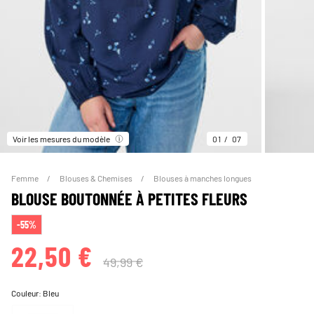
Voir les mesures du modèle
01
07
Femme
Blouses & Chemises
Blouses à manches longues
BLOUSE BOUTONNÉE À PETITES FLEURS
-55%
22,50 €
49,99 €
Couleur:
Bleu