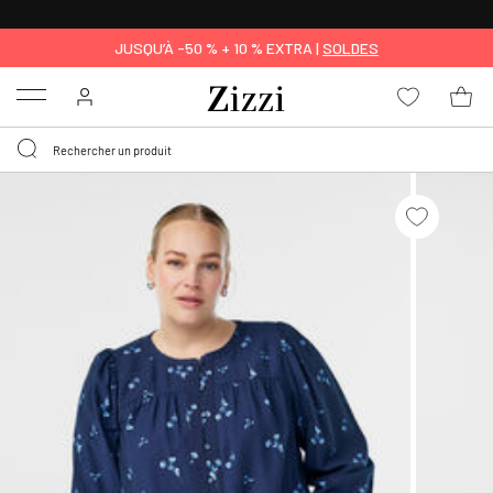
LIVRAISON GRATUITE
DÈS 59 €*
JUSQU’À -50 % + 10 % EXTRA |
SOLDES
Menu