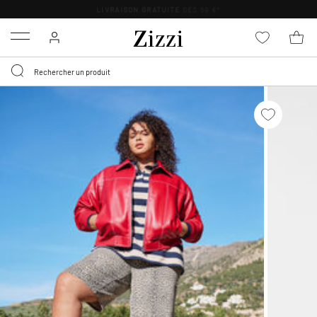
LIVRAISON GRATUITE
DÈS 59 €*
Menu