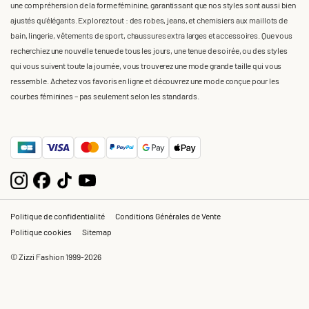
une compréhension de la forme féminine, garantissant que nos styles sont aussi bien
ajustés qu'élégants. Explorez tout : des robes, jeans, et chemisiers aux maillots de
bain, lingerie, vêtements de sport, chaussures extra larges et accessoires. Que vous
recherchiez une nouvelle tenue de tous les jours, une tenue de soirée, ou des styles
qui vous suivent toute la journée, vous trouverez une mode grande taille qui vous
ressemble. Achetez vos favoris en ligne et découvrez une mode conçue pour les
courbes féminines – pas seulement selon les standards.
Politique de confidentialité
Conditions Générales de Vente
Politique cookies
Sitemap
© Zizzi Fashion 1999-2026