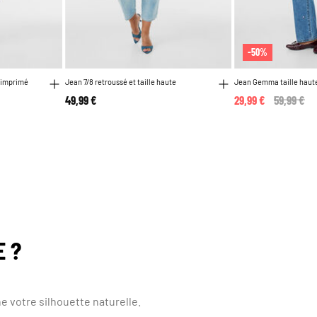
-50%
 imprimé
Jean 7/8 retroussé et taille haute
Jean Gemma taille haut
49,99 €
29,99 €
Price red
59,99 €
to
 from
E ?
 votre silhouette naturelle.