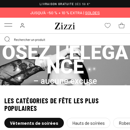
LIVRAISON GRATUITE
DÈS 59 €*
JUSQU’À -50 % + 10 % EXTRA |
SOLDES
Menu
O
S
E
Z
L
'
É
L
É
G
A
N
C
E
– aucune excuse
LES CATÉGORIES DE FÊTE LES PLUS
POPULAIRES
Hauts de soirées
Robes
Vêtements de soirées