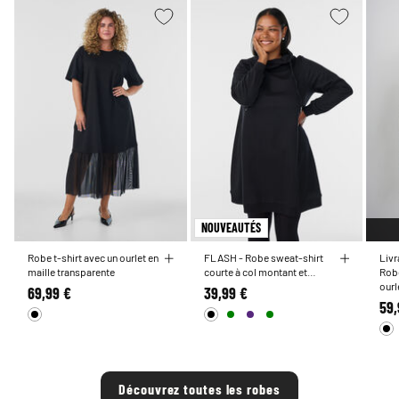
NOUVEAUTÉS
Robe t-shirt avec un ourlet en
FLASH - Robe sweat-shirt
Liv
maille transparente
courte à col montant et
Robe
poches
ourl
69,99 €
39,99 €
59,
Découvrez toutes les robes