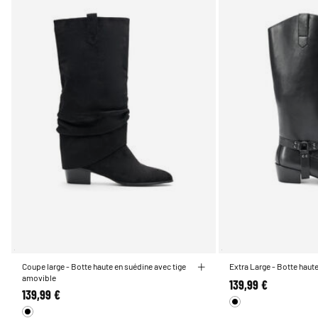
Coupe large - Botte haute en suédine avec tige
Extra Large - Botte haut
amovible
139,99 €
139,99 €