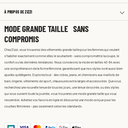
À PROPOS DE ZIZZI
MODE GRANDE TAILLE SANS
COMPROMIS
Chez Zizzi, vous trouverez des vêtements grande taille pour les femmes qui veulent
s'habiller exactement comme elles le souhaitent – sans compromettre la coupe, le
confort ou les dernières tendances. Nous concevons la mode en tailles 40-64 avec
une compréhension de la forme féminine, garantissant que nos styles sont aussi bien
ajustés qu'élégants. Explorez tout : des robes, jeans, et chemisiers aux maillots de
bain, lingerie, vêtements de sport, chaussures extra larges et accessoires. Que vous
recherchiez une nouvelle tenue de tous les jours, une tenue de soirée, ou des styles
qui vous suivent toute la journée, vous trouverez une mode grande taille qui vous
ressemble. Achetez vos favoris en ligne et découvrez une mode conçue pour les
courbes féminines – pas seulement selon les standards.