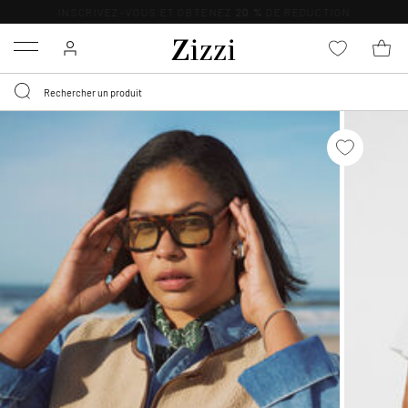
LIVRAISON GRATUITE
DÈS 59 €*
Menu