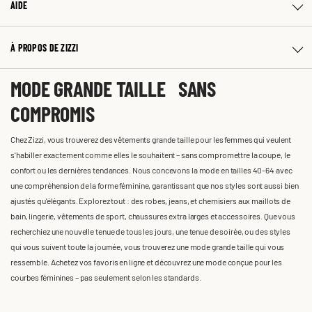
AIDE
À PROPOS DE ZIZZI
MODE GRANDE TAILLE SANS
COMPROMIS
Chez Zizzi, vous trouverez des vêtements grande taille pour les femmes qui veulent
s'habiller exactement comme elles le souhaitent – sans compromettre la coupe, le
confort ou les dernières tendances. Nous concevons la mode en tailles 40-64 avec
une compréhension de la forme féminine, garantissant que nos styles sont aussi bien
ajustés qu'élégants. Explorez tout : des robes, jeans, et chemisiers aux maillots de
bain, lingerie, vêtements de sport, chaussures extra larges et accessoires. Que vous
recherchiez une nouvelle tenue de tous les jours, une tenue de soirée, ou des styles
qui vous suivent toute la journée, vous trouverez une mode grande taille qui vous
ressemble. Achetez vos favoris en ligne et découvrez une mode conçue pour les
courbes féminines – pas seulement selon les standards.