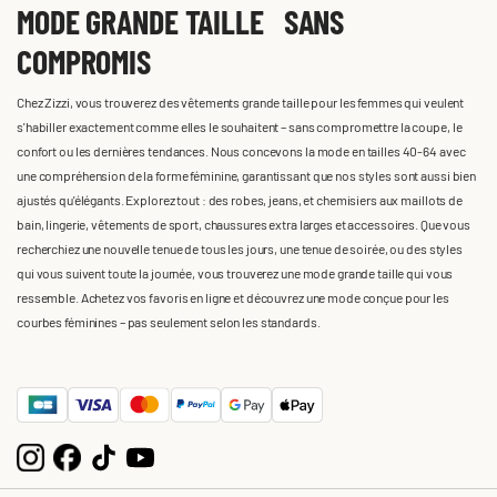
MODE GRANDE TAILLE SANS
COMPROMIS
Chez Zizzi, vous trouverez des vêtements grande taille pour les femmes qui veulent
s'habiller exactement comme elles le souhaitent – sans compromettre la coupe, le
confort ou les dernières tendances. Nous concevons la mode en tailles 40-64 avec
une compréhension de la forme féminine, garantissant que nos styles sont aussi bien
ajustés qu'élégants. Explorez tout : des robes, jeans, et chemisiers aux maillots de
bain, lingerie, vêtements de sport, chaussures extra larges et accessoires. Que vous
recherchiez une nouvelle tenue de tous les jours, une tenue de soirée, ou des styles
qui vous suivent toute la journée, vous trouverez une mode grande taille qui vous
ressemble. Achetez vos favoris en ligne et découvrez une mode conçue pour les
courbes féminines – pas seulement selon les standards.