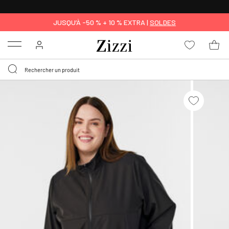
LIVRAISON GRATUITE
DÈS 59 €*
JUSQU’À -50 % + 10 % EXTRA |
SOLDES
Menu