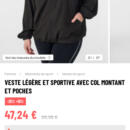
Voir les mesures du modèle
01
07
Femme
Vêtements de sport
Vestes de sport
VESTE LÉGÈRE ET SPORTIVE AVEC COL MONTANT
ET POCHES
-25% +10%
47,24 €
69,99 €