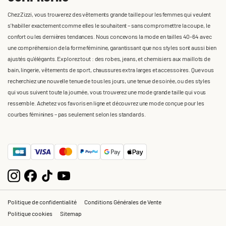
Chez Zizzi, vous trouverez des vêtements grande taille pour les femmes qui veulent
s'habiller exactement comme elles le souhaitent – sans compromettre la coupe, le
confort ou les dernières tendances. Nous concevons la mode en tailles 40-64 avec
une compréhension de la forme féminine, garantissant que nos styles sont aussi bien
ajustés qu'élégants. Explorez tout : des robes, jeans, et chemisiers aux maillots de
bain, lingerie, vêtements de sport, chaussures extra larges et accessoires. Que vous
recherchiez une nouvelle tenue de tous les jours, une tenue de soirée, ou des styles
qui vous suivent toute la journée, vous trouverez une mode grande taille qui vous
ressemble. Achetez vos favoris en ligne et découvrez une mode conçue pour les
courbes féminines – pas seulement selon les standards.
Politique de confidentialité
Conditions Générales de Vente
Politique cookies
Sitemap