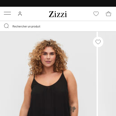
LIVRAISON GRATUITE
DÈS 59 €*
Menu