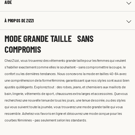
AIDE
À PROPOS DE ZIZZI
MODE GRANDE TAILLE SANS
COMPROMIS
Chez Zizzi, vous trouverez des vêtements grande taille pour les femmes qui veulent
s'habiller exactement comme elles le souhaitent – sans compromettre la coupe, le
confort ou les dernières tendances. Nous concevons la mode en tailles 40-64 avec
une compréhension de la forme féminine, garantissant que nos styles sont aussi bien
ajustés qu'élégants. Explorez tout : des robes, jeans, et chemisiers aux maillots de
bain, lingerie, vêtements de sport, chaussures extra larges et accessoires. Que vous
recherchiez une nouvelle tenue de tous les jours, une tenue de soirée, ou des styles
qui vous suivent toute la journée, vous trouverez une mode grande taille qui vous
ressemble. Achetez vos favoris en ligne et découvrez une mode conçue pour les
courbes féminines – pas seulement selon les standards.