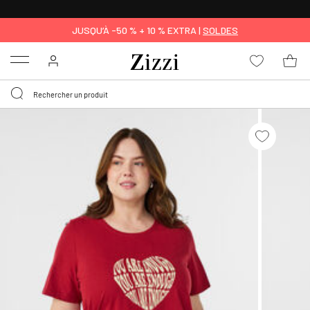
LIVRAISON GRATUITE
DÈS 59 €*
JUSQU’À -50 % + 10 % EXTRA |
SOLDES
Menu