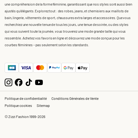
une compréhension de la forme féminine, garantissant que nos styles sont aussi bien
ajustés qu'élégants. Explorez tout : des robes, jeans, et chemisiers aux maillots de
bain, lingerie, vêtements de sport, chaussures extra larges et accessoires. Que vous
recherchiez une nouvelle tenue de tous les jours, une tenue de soirée, ou des styles
qui vous suivent toute la journée, vous trouverez une mode grande taille qui vous
ressemble. Achetez vos favoris en ligne et découvrez une mode conçue pour les
courbes féminines – pas seulement selon les standards.
Politique de confidentialité
Conditions Générales de Vente
Politique cookies
Sitemap
© Zizzi Fashion 1999-2026