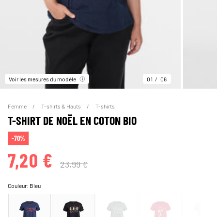
Voir les mesures du modèle
01
06
Femme
T-shirts & Hauts
T-shirts
T-SHIRT DE NOËL EN COTON BIO
-70%
7,20 €
23,99 €
Couleur:
Bleu