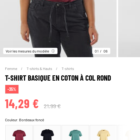
Voir les mesures du modèle
01
06
Femme
T-shirts & Hauts
T-shirts
T-SHIRT BASIQUE EN COTON À COL ROND
-35%
14,29 €
21,99 €
Couleur:
Bordeaux foncé