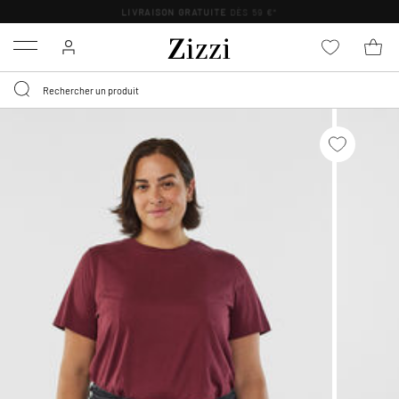
LIVRAISON GRATUITE
DÈS 59 €*
Menu