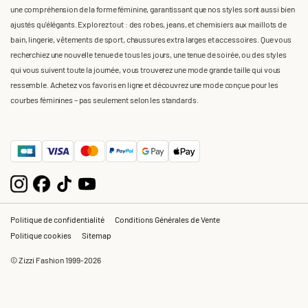
une compréhension de la forme féminine, garantissant que nos styles sont aussi bien
ajustés qu'élégants. Explorez tout : des robes, jeans, et chemisiers aux maillots de
bain, lingerie, vêtements de sport, chaussures extra larges et accessoires. Que vous
recherchiez une nouvelle tenue de tous les jours, une tenue de soirée, ou des styles
qui vous suivent toute la journée, vous trouverez une mode grande taille qui vous
ressemble. Achetez vos favoris en ligne et découvrez une mode conçue pour les
courbes féminines – pas seulement selon les standards.
Politique de confidentialité
Conditions Générales de Vente
Politique cookies
Sitemap
© Zizzi Fashion 1999-2026