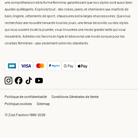
une compréhension de la forme féminine, garantissant que nos styles sont aussi bien
ajustés qu'élégants. Explorez tout : des robes, jeans, et chemisiers aux maillots de
bain, lingerie, vêtements de sport, chaussures extra larges et accessoires. Que vous
recherchiez une nouvelle tenue de tous les jours, une tenue de soirée, ou des styles
qui vous suivent toute la journée, vous trouverez une mode grande taille qui vous
ressemble. Achetez vos favoris en ligne et découvrez une mode conçue pour les
courbes féminines – pas seulement selon les standards.
Politique de confidentialité
Conditions Générales de Vente
Politique cookies
Sitemap
© Zizzi Fashion 1999-2026