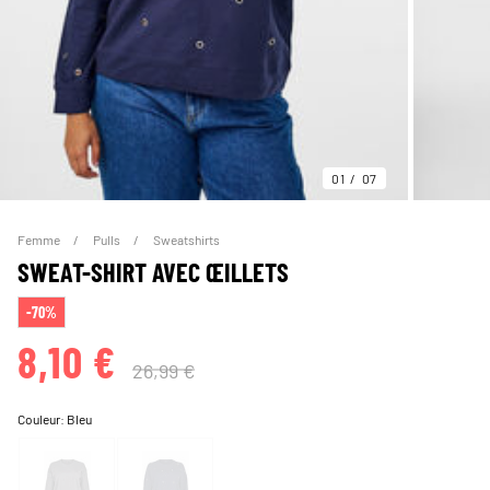
01
07
Femme
Pulls
Sweatshirts
SWEAT-SHIRT AVEC ŒILLETS
-70%
8,10 €
26,99 €
Couleur:
Bleu