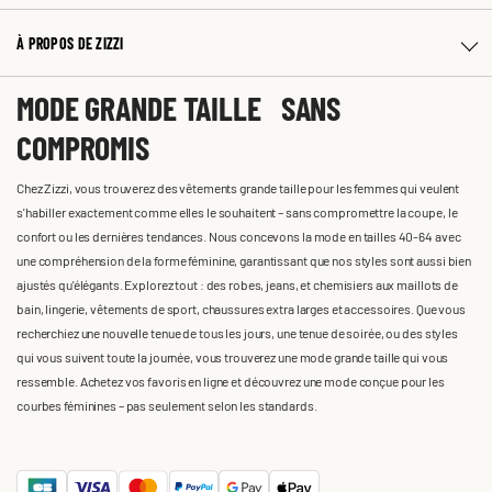
À PROPOS DE ZIZZI
MODE GRANDE TAILLE SANS
COMPROMIS
Chez Zizzi, vous trouverez des vêtements grande taille pour les femmes qui veulent
s'habiller exactement comme elles le souhaitent – sans compromettre la coupe, le
confort ou les dernières tendances. Nous concevons la mode en tailles 40-64 avec
une compréhension de la forme féminine, garantissant que nos styles sont aussi bien
ajustés qu'élégants. Explorez tout : des robes, jeans, et chemisiers aux maillots de
bain, lingerie, vêtements de sport, chaussures extra larges et accessoires. Que vous
recherchiez une nouvelle tenue de tous les jours, une tenue de soirée, ou des styles
qui vous suivent toute la journée, vous trouverez une mode grande taille qui vous
ressemble. Achetez vos favoris en ligne et découvrez une mode conçue pour les
courbes féminines – pas seulement selon les standards.