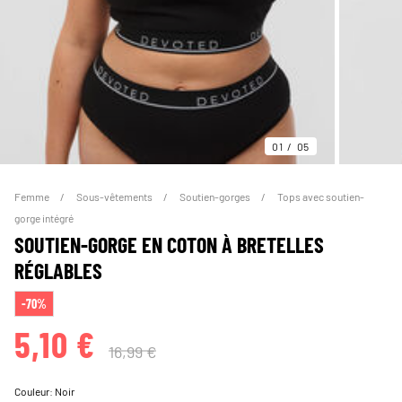
01
05
Femme
Sous-vêtements
Soutien-gorges
Tops avec soutien-
gorge intégré
SOUTIEN-GORGE EN COTON À BRETELLES
RÉGLABLES
-70%
5,10 €
16,99 €
Couleur:
Noir