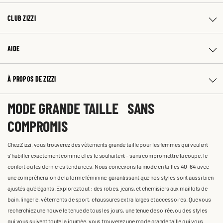
CLUB ZIZZI
AIDE
À PROPOS DE ZIZZI
MODE GRANDE TAILLE SANS
COMPROMIS
Chez Zizzi, vous trouverez des vêtements grande taille pour les femmes qui veulent
s'habiller exactement comme elles le souhaitent – sans compromettre la coupe, le
confort ou les dernières tendances. Nous concevons la mode en tailles 40-64 avec
une compréhension de la forme féminine, garantissant que nos styles sont aussi bien
ajustés qu'élégants. Explorez tout : des robes, jeans, et chemisiers aux maillots de
bain, lingerie, vêtements de sport, chaussures extra larges et accessoires. Que vous
recherchiez une nouvelle tenue de tous les jours, une tenue de soirée, ou des styles
qui vous suivent toute la journée, vous trouverez une mode grande taille qui vous