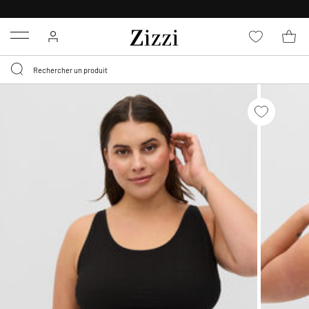
LIVRAISON GRATUITE
DÈS 59 €*
Menu