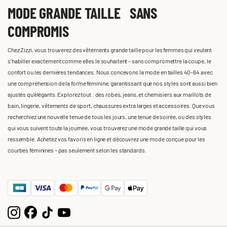
MODE GRANDE TAILLE SANS
COMPROMIS
Chez Zizzi, vous trouverez des vêtements grande taille pour les femmes qui veulent
s'habiller exactement comme elles le souhaitent – sans compromettre la coupe, le
confort ou les dernières tendances. Nous concevons la mode en tailles 40-64 avec
une compréhension de la forme féminine, garantissant que nos styles sont aussi bien
ajustés qu'élégants. Explorez tout : des robes, jeans, et chemisiers aux maillots de
bain, lingerie, vêtements de sport, chaussures extra larges et accessoires. Que vous
recherchiez une nouvelle tenue de tous les jours, une tenue de soirée, ou des styles
qui vous suivent toute la journée, vous trouverez une mode grande taille qui vous
ressemble. Achetez vos favoris en ligne et découvrez une mode conçue pour les
courbes féminines – pas seulement selon les standards.