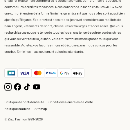
s'habiller exactement comme elles le souhaitent – sans compromettre la coupe, le
confort ou les dernières tendances. Nous concevons la mode en tailles 40-64 avec
une compréhension de la forme féminine, garantissant que nos styles sont aussi bien
ajustés qu'élégants. Explorez tout : des robes, jeans, et chemisiers aux maillots de
bain, lingerie, vêtements de sport, chaussures extra larges et accessoires. Que vous
recherchiez une nouvelle tenue de tous les jours, une tenue de soirée, ou des styles
qui vous suivent toute la journée, vous trouverez une mode grande taille qui vous
ressemble. Achetez vos favoris en ligne et découvrez une mode conçue pour les
courbes féminines – pas seulement selon les standards.
Politique de confidentialité
Conditions Générales de Vente
Politique cookies
Sitemap
© Zizzi Fashion 1999-2026