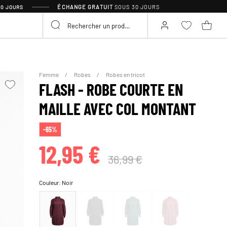
ÉCHANGE GRATUIT
SOUS 30 JOURS
30 JOURS
Femme
Robes
Robes en tricot
FLASH - ROBE COURTE EN
MAILLE AVEC COL MONTANT
-65%
12,95 €
36,99 €
Couleur:
Noir