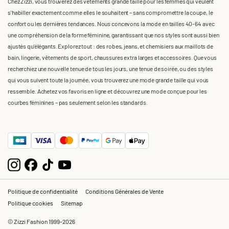
Chez Zizzi, vous trouverez des vêtements grande taille pour les femmes qui veulent
s'habiller exactement comme elles le souhaitent – sans compromettre la coupe, le
confort ou les dernières tendances. Nous concevons la mode en tailles 40-64 avec
une compréhension de la forme féminine, garantissant que nos styles sont aussi bien
ajustés qu'élégants. Explorez tout : des robes, jeans, et chemisiers aux maillots de
bain, lingerie, vêtements de sport, chaussures extra larges et accessoires. Que vous
recherchiez une nouvelle tenue de tous les jours, une tenue de soirée, ou des styles
qui vous suivent toute la journée, vous trouverez une mode grande taille qui vous
ressemble. Achetez vos favoris en ligne et découvrez une mode conçue pour les
courbes féminines – pas seulement selon les standards.
Politique de confidentialité
Conditions Générales de Vente
Politique cookies
Sitemap
© Zizzi Fashion 1999-2026