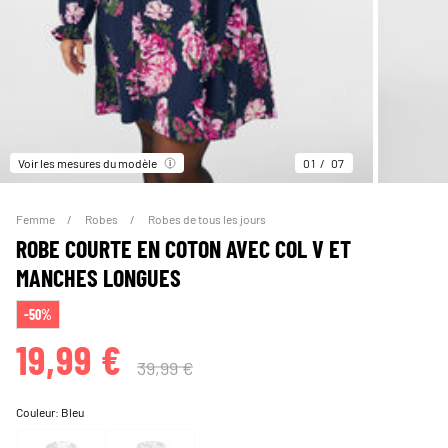
Voir les mesures du modèle
01
07
Femme
Robes
Robes de tous les jours
ROBE COURTE EN COTON AVEC COL V ET
MANCHES LONGUES
-50%
19,99 €
39,99 €
Couleur:
Bleu