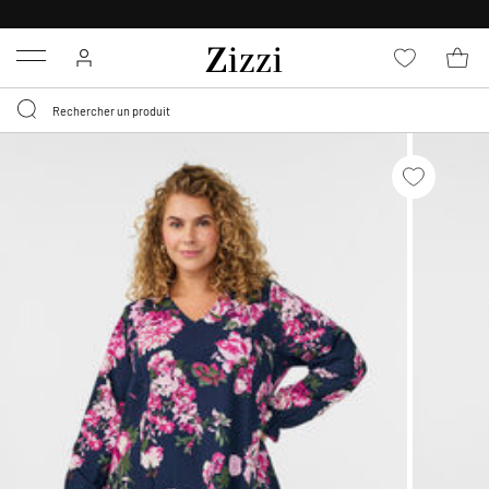
LIVRAISON GRATUITE
DÈS 59 €*
Menu