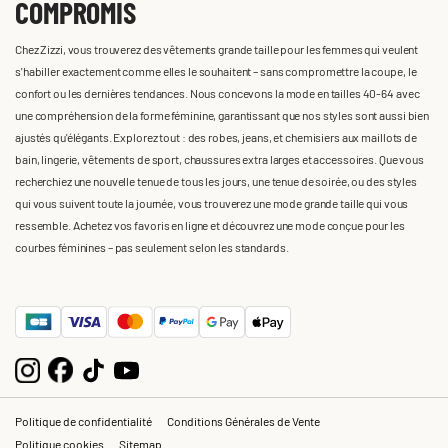
COMPROMIS
Chez Zizzi, vous trouverez des vêtements grande taille pour les femmes qui veulent
s'habiller exactement comme elles le souhaitent – sans compromettre la coupe, le
confort ou les dernières tendances. Nous concevons la mode en tailles 40-64 avec
une compréhension de la forme féminine, garantissant que nos styles sont aussi bien
ajustés qu'élégants. Explorez tout : des robes, jeans, et chemisiers aux maillots de
bain, lingerie, vêtements de sport, chaussures extra larges et accessoires. Que vous
recherchiez une nouvelle tenue de tous les jours, une tenue de soirée, ou des styles
qui vous suivent toute la journée, vous trouverez une mode grande taille qui vous
ressemble. Achetez vos favoris en ligne et découvrez une mode conçue pour les
courbes féminines – pas seulement selon les standards.
Politique de confidentialité
Conditions Générales de Vente
Politique cookies
Sitemap