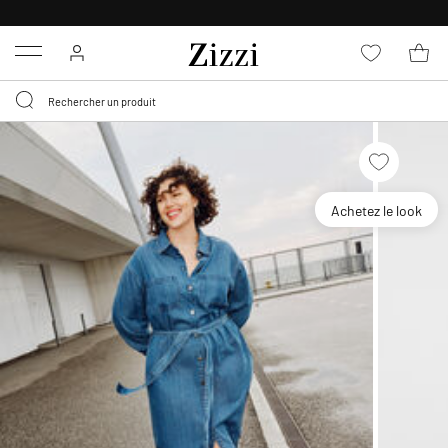
LIVRAISON GRATUITE
DÈS 59 €*
Menu
Achetez le look