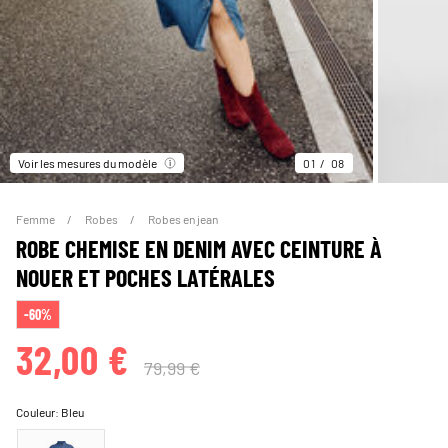
Voir les mesures du modèle
01
08
Femme
Robes
Robes en jean
ROBE CHEMISE EN DENIM AVEC CEINTURE À
NOUER ET POCHES LATÉRALES
-60%
32,00 €
79,99 €
Couleur:
Bleu