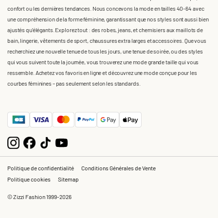
confort ou les dernières tendances. Nous concevons la mode en tailles 40-64 avec
une compréhension de la forme féminine, garantissant que nos styles sont aussi bien
ajustés qu'élégants. Explorez tout : des robes, jeans, et chemisiers aux maillots de
bain, lingerie, vêtements de sport, chaussures extra larges et accessoires. Que vous
recherchiez une nouvelle tenue de tous les jours, une tenue de soirée, ou des styles
qui vous suivent toute la journée, vous trouverez une mode grande taille qui vous
ressemble. Achetez vos favoris en ligne et découvrez une mode conçue pour les
courbes féminines – pas seulement selon les standards.
Politique de confidentialité
Conditions Générales de Vente
Politique cookies
Sitemap
© Zizzi Fashion 1999-2026