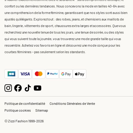
confort ou les dernières tendances. Nous concevons la mode en tailles 40-64 avec
une compréhension de la forme féminine, garantissant que nos styles sont aussi bien
ajustés qu'élégants. Explorez tout : des robes, jeans, et chemisiers aux maillots de
bain, lingerie, vêtements de sport, chaussures extra larges et accessoires. Que vous
recherchiez une nouvelle tenue de tous les jours, une tenue de soirée, ou des styles
qui vous suivent toute la journée, vous trouverez une mode grande taille qui vous
ressemble. Achetez vos favoris en ligne et découvrez une mode conçue pour les
courbes féminines – pas seulement selon les standards.
Politique de confidentialité
Conditions Générales de Vente
Politique cookies
Sitemap
© Zizzi Fashion 1999-2026