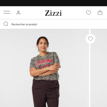
LIVRAISON GRATUITE
DÈS 59 €*
Menu