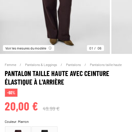
Voir les mesures du modèle
01
06
Femme
Pantalons & Leggings
Pantalons
Pantalons taille haute
PANTALON TAILLE HAUTE AVEC CEINTURE
ÉLASTIQUE À L'ARRIÈRE
-60%
20,00 €
49,99 €
Couleur:
Marron