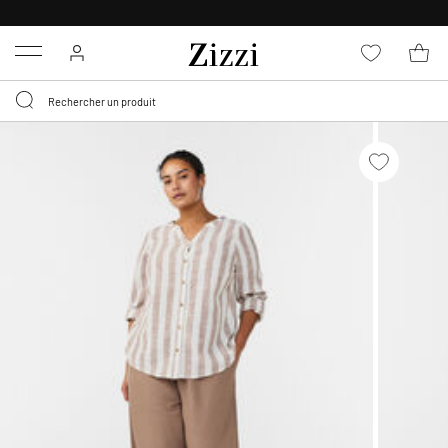
LIVRAISON GRATUITE
DÈS 59 €*
Menu