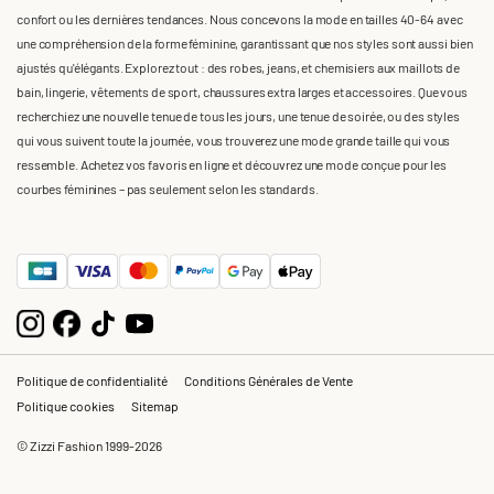
confort ou les dernières tendances. Nous concevons la mode en tailles 40-64 avec
une compréhension de la forme féminine, garantissant que nos styles sont aussi bien
ajustés qu'élégants. Explorez tout : des robes, jeans, et chemisiers aux maillots de
bain, lingerie, vêtements de sport, chaussures extra larges et accessoires. Que vous
recherchiez une nouvelle tenue de tous les jours, une tenue de soirée, ou des styles
qui vous suivent toute la journée, vous trouverez une mode grande taille qui vous
ressemble. Achetez vos favoris en ligne et découvrez une mode conçue pour les
courbes féminines – pas seulement selon les standards.
Politique de confidentialité
Conditions Générales de Vente
Politique cookies
Sitemap
© Zizzi Fashion 1999-2026