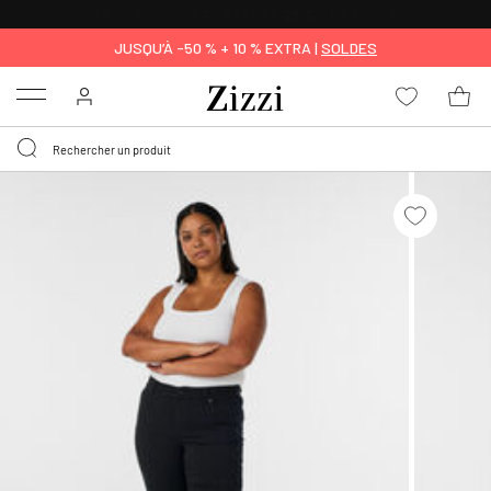
LIVRAISON GRATUITE
DÈS 59 €*
JUSQU’À -50 % + 10 % EXTRA |
SOLDES
Menu