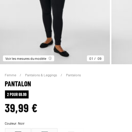
Voir les mesures du modèle
01
09
Femme
Pantalons & Leggings
Pantalons
PANTALON
2 POUR 69.99
39,99 €
Couleur:
Noir