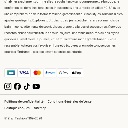
s'habiller exactement comme elles le souhaitent – sans compromettre la coupe, le
confort ou les dernières tendances. Nous concevons la mode en tailles 40-64 avec
une compréhension de la forme féminine, garantissant que nos styles sont aussi bien
ajustés qu'élégants. Explorez tout : des robes, jeans, et chemisiers aux maillots de
bain, lingerie, vêtements de sport, chaussures extra larges et accessoires. Que vous
recherchiez une nouvelle tenue de tous les jours, une tenue de soirée, ou des styles
qui vous suivent toute la journée, vous trouverez une mode grande taille qui vous
ressemble. Achetez vos favoris en ligne et découvrez une mode conçue pour les
courbes féminines – pas seulement selon les standards.
Politique de confidentialité
Conditions Générales de Vente
Politique cookies
Sitemap
© Zizzi Fashion 1999-2026