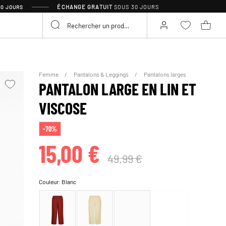
ÉCHANGE GRATUIT
SOUS 30 JOURS
30 JOURS
Femme
Pantalons & Leggings
Pantalons larges
PANTALON LARGE EN LIN ET
VISCOSE
-70%
15,00 €
49,99 €
Couleur:
Blanc