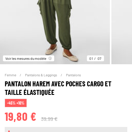
Voir les mesures du modèle
01
07
Femme
Pantalons & Leggings
Pantalons
PANTALON HAREM AVEC POCHES CARGO ET
TAILLE ÉLASTIQUÉE
-45% +10%
19,80 €
39,99 €