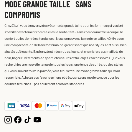
MODE GRANDE TAILLE SANS
COMPROMIS
Chez Zizzi, vous trouverez des vêtements grande taille pour les femmes qui veulent
s'habiller exactement comme elles le souhaitent – sans compromettre la coupe, le
confort ou les dernières tendances. Nous concevons la mode en tailles 40-64 avec
une compréhension de la forme féminine, garantissant que nos styles sont aussi bien
ajustés qu'élégants. Explorez tout : des robes, jeans, et chemisiers aux maillots de
bain, lingerie, vêtements de sport, chaussures extra larges et accessoires. Que vous
recherchiez une nouvelle tenue de tous les jours, une tenue de soirée, ou des styles
qui vous suivent toute la journée, vous trouverez une mode grande taille qui vous
ressemble. Achetez vos favoris en ligne et découvrez une mode conçue pour les
courbes féminines – pas seulement selon les standards.