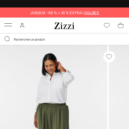
LIVRAISON GRATUITE
DÈS 59 €*
JUSQU’À -50 % + 10 % EXTRA |
SOLDES
Menu