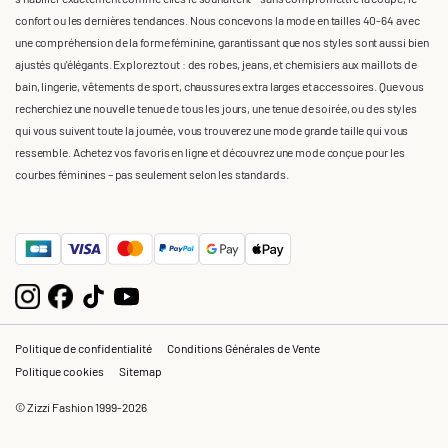
confort ou les dernières tendances. Nous concevons la mode en tailles 40-64 avec
une compréhension de la forme féminine, garantissant que nos styles sont aussi bien
ajustés qu'élégants. Explorez tout : des robes, jeans, et chemisiers aux maillots de
bain, lingerie, vêtements de sport, chaussures extra larges et accessoires. Que vous
recherchiez une nouvelle tenue de tous les jours, une tenue de soirée, ou des styles
qui vous suivent toute la journée, vous trouverez une mode grande taille qui vous
ressemble. Achetez vos favoris en ligne et découvrez une mode conçue pour les
courbes féminines – pas seulement selon les standards.
Politique de confidentialité
Conditions Générales de Vente
Politique cookies
Sitemap
© Zizzi Fashion 1999-2026