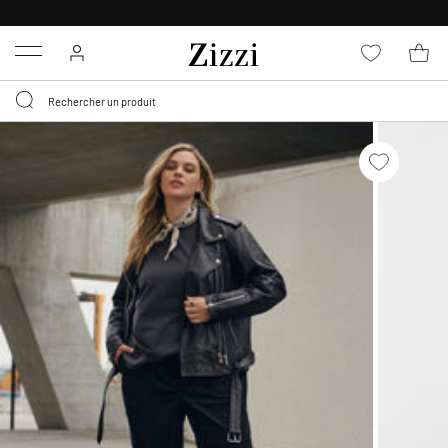
LIVRAISON GRATUITE
DÈS 59 €*
Menu