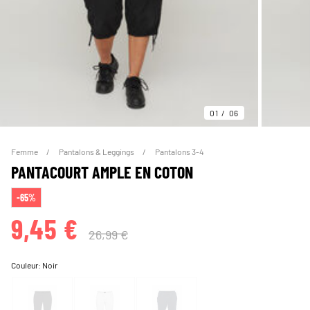
01
06
Femme
Pantalons & Leggings
Pantalons 3-4
PANTACOURT AMPLE EN COTON
-65%
9,45 €
26,99 €
Couleur:
Noir