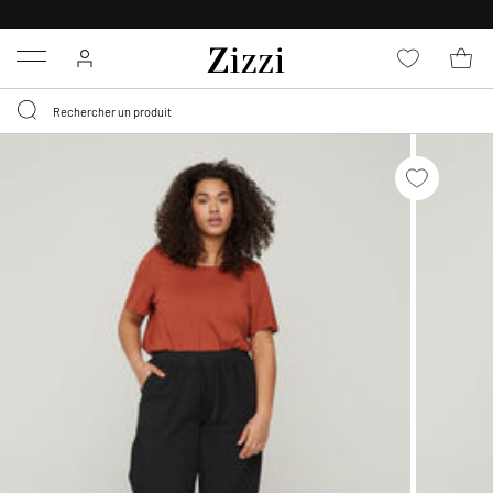
LIVRAISON GRATUITE
DÈS 59 €*
Menu