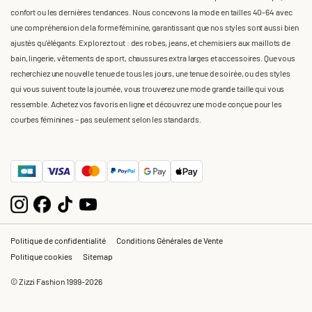
confort ou les dernières tendances. Nous concevons la mode en tailles 40-64 avec
une compréhension de la forme féminine, garantissant que nos styles sont aussi bien
ajustés qu'élégants. Explorez tout : des robes, jeans, et chemisiers aux maillots de
bain, lingerie, vêtements de sport, chaussures extra larges et accessoires. Que vous
recherchiez une nouvelle tenue de tous les jours, une tenue de soirée, ou des styles
qui vous suivent toute la journée, vous trouverez une mode grande taille qui vous
ressemble. Achetez vos favoris en ligne et découvrez une mode conçue pour les
courbes féminines – pas seulement selon les standards.
Politique de confidentialité
Conditions Générales de Vente
Politique cookies
Sitemap
© Zizzi Fashion 1999-2026