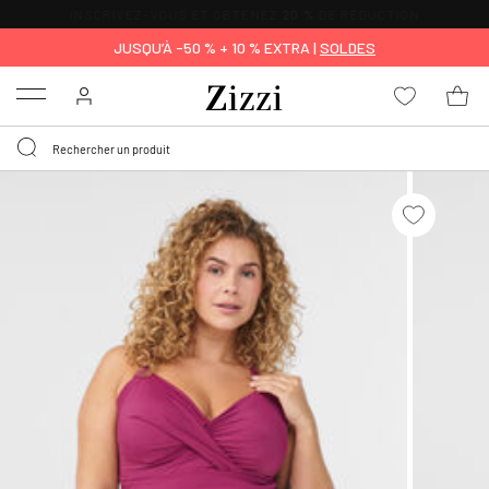
LIVRAISON GRATUITE
DÈS 59 €*
JUSQU’À -50 % + 10 % EXTRA |
SOLDES
Menu