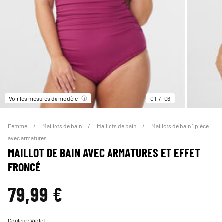
Voir les mesures du modèle
01
06
Femme
Maillots de bain
Maillots de bain
Maillots de bain 1 pièce
avec armatures
MAILLOT DE BAIN AVEC ARMATURES ET EFFET
FRONCÉ
79,99 €
Couleur:
Violet